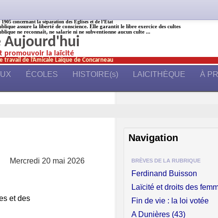
905 concernant la séparation des Églises et de l’État
ublique assure la liberté de conscience. Elle garantit le libre exercice des cultes
ublique ne reconnaît, ne salarie ni ne subventionne aucun culte ...
é Aujourd'hui
et promouvoir la laïcité
e travail de l’Amicale Laïque de Concarneau
AUX
ÉCOLES
HISTOIRE(s)
LAICITHÈQUE
À P
Navigation
Mercredi 20 mai 2026
BRÈVES DE LA RUBRIQUE
Ferdinand Buisson
Laïcité et droits des fem
es et des
Fin de vie : la loi votée
A Dunières (43)