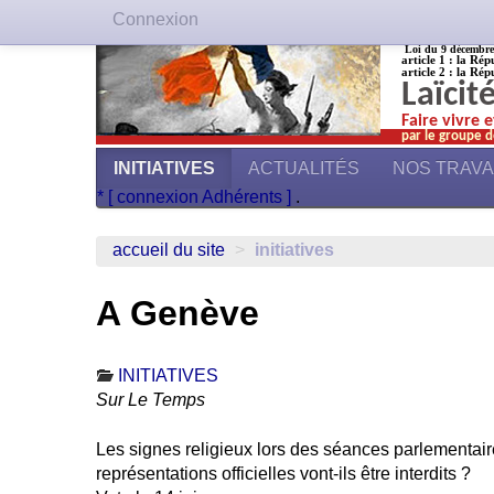
Connexion
Loi du 9 décembre 1
article 1 : la Rép
article 2 : la Rép
Laïcit
Faire vivre 
par le groupe d
INITIATIVES
ACTUALITÉS
NOS TRAV
* [ connexion Adhérents ]
.
accueil du site
>
initiatives
A Genève
INITIATIVES
Sur Le Temps
Les signes religieux lors des séances parlementair
représentations officielles vont-ils être interdits ?