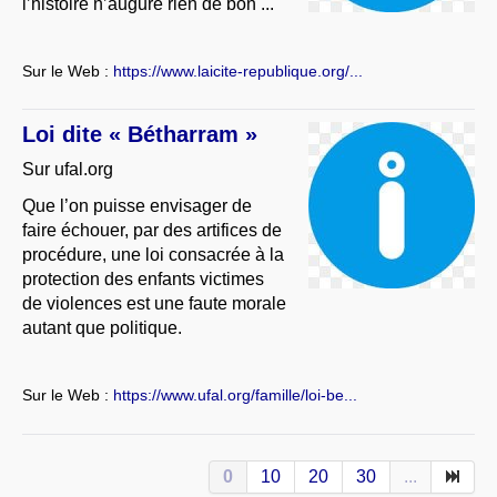
l’histoire n’augure rien de bon ...
Sur le Web :
https://www.laicite-republique.org/...
Loi dite « Bétharram »
Sur ufal.org
Que l’on puisse envisager de
faire échouer, par des artifices de
procédure, une loi consacrée à la
protection des enfants victimes
de violences est une faute morale
autant que politique.
Sur le Web :
https://www.ufal.org/famille/loi-be...
0
10
20
30
...