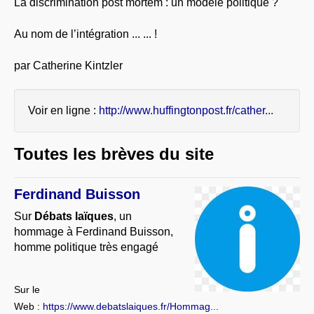
La discrimination post mortem : un modèle politique ?
À PROPOS
Au nom de l’intégration ... ... !
LIBRES OPINIONS
* [ connexion Adhérents ]
.
par Catherine Kintzler
Voir en ligne :
http://www.huffingtonpost.fr/cather...
Toutes les brèves du site
Ferdinand Buisson
Sur
Débats laïques
, un
hommage à Ferdinand Buisson,
homme politique très engagé
Sur le
Web :
https://www.debatslaiques.fr/Hommag...