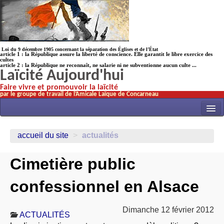
Loi du 9 décembre 1905 concernant la séparation des Églises et de l’État
article 1 : la République assure la liberté de conscience. Elle garantit le libre exercice des
cultes
article 2 : la République ne reconnaît, ne salarie ni ne subventionne aucun culte ...
Laïcité Aujourd'hui
Faire vivre et promouvoir la laïcité
par le groupe de travail de l’Amicale Laïque de Concarneau
INITIATIVES
accueil du site
>
actualités
ACTUALITÉS
Cimetière public
NOS TRAVAUX
ÉCOLES
confessionnel en Alsace
HISTOIRE(s)
Dimanche 12 février 2012
LAICITHÈQUE
ACTUALITÉS