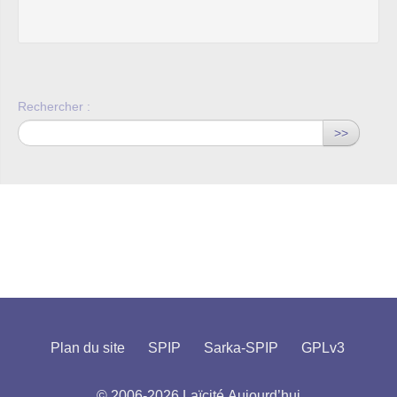
Rechercher :
>>
Plan du site
SPIP
Sarka-SPIP
GPLv3
© 2006-2026 Laïcité Aujourd’hui