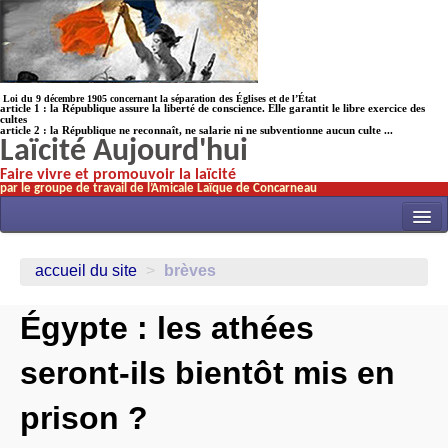
Loi du 9 décembre 1905 concernant la séparation des Églises et de l’État
article 1 : la République assure la liberté de conscience. Elle garantit le libre exercice des
cultes
article 2 : la République ne reconnaît, ne salarie ni ne subventionne aucun culte ...
Laïcité Aujourd'hui
Faire vivre et promouvoir la laïcité
par le groupe de travail de l’Amicale Laïque de Concarneau
INITIATIVES
accueil du site
>
brèves
ACTUALITÉS
Égypte : les athées
NOS TRAVAUX
ÉCOLES
seront-ils bientôt mis en
HISTOIRE(s)
prison ?
LAICITHÈQUE