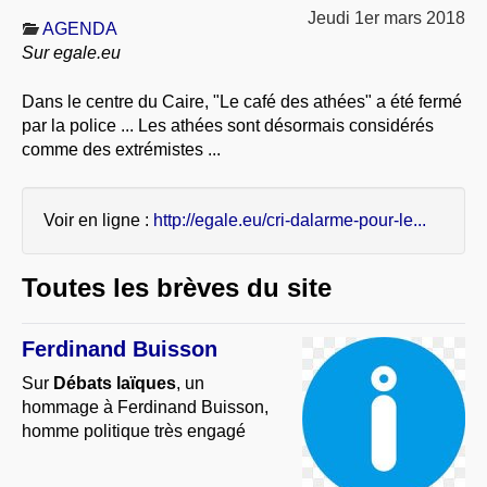
À PROPOS
Jeudi 1er mars 2018
AGENDA
Sur egale.eu
LIBRES OPINIONS
* [ connexion Adhérents ]
.
Dans le centre du Caire, "Le café des athées" a été fermé
par la police ... Les athées sont désormais considérés
comme des extrémistes ...
Voir en ligne :
http://egale.eu/cri-dalarme-pour-le...
Toutes les brèves du site
Ferdinand Buisson
Sur
Débats laïques
, un
hommage à Ferdinand Buisson,
homme politique très engagé