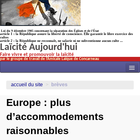
Loi du 9 décembre 1905 concernant la séparation des Églises et de l’État
article 1 : la République assure la liberté de conscience. Elle garantit le libre exercice des
cultes
article 2 : la République ne reconnaît, ne salarie ni ne subventionne aucun culte ...
Laïcité Aujourd'hui
Faire vivre et promouvoir la laïcité
par le groupe de travail de l’Amicale Laïque de Concarneau
INITIATIVES
accueil du site
>
brèves
ACTUALITÉS
Europe : plus
NOS TRAVAUX
ÉCOLES
d’accommodements
HISTOIRE(s)
raisonnables
LAICITHÈQUE