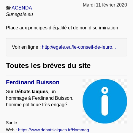
À PROPOS
Mardi 11 février 2020
AGENDA
Sur egale.eu
LIBRES OPINIONS
* [ connexion Adhérents ]
.
Place aux principes d’égalité et de non discrimination
Voir en ligne :
http://egale.eu/le-conseil-de-leuro...
Toutes les brèves du site
Ferdinand Buisson
Sur
Débats laïques
, un
hommage à Ferdinand Buisson,
homme politique très engagé
Sur le
Web :
https://www.debatslaiques.fr/Hommag...