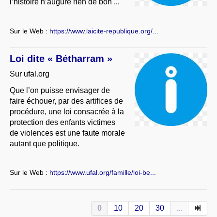
l’histoire n’augure rien de bon ...
Sur le Web :
https://www.laicite-republique.org/...
Loi dite « Bétharram »
Sur ufal.org
Que l’on puisse envisager de
faire échouer, par des artifices de
procédure, une loi consacrée à la
protection des enfants victimes
de violences est une faute morale
autant que politique.
Sur le Web :
https://www.ufal.org/famille/loi-be...
0
10
20
30
...