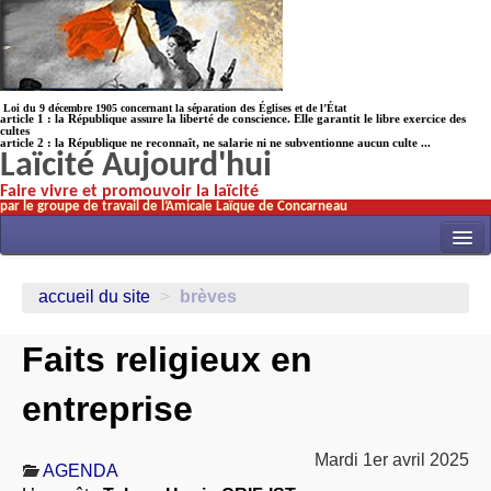
Loi du 9 décembre 1905 concernant la séparation des Églises et de l’État
article 1 : la République assure la liberté de conscience. Elle garantit le libre exercice des
cultes
article 2 : la République ne reconnaît, ne salarie ni ne subventionne aucun culte ...
Laïcité Aujourd'hui
Faire vivre et promouvoir la laïcité
par le groupe de travail de l’Amicale Laïque de Concarneau
INITIATIVES
accueil du site
>
brèves
ACTUALITÉS
Faits religieux en
NOS TRAVAUX
ÉCOLES
entreprise
HISTOIRE(s)
Mardi 1er avril 2025
LAICITHÈQUE
AGENDA