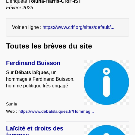
L’enquête
Toluna-Harris-CRIF-IST
À PROPOS
Février 2025
LIBRES OPINIONS
* [ connexion Adhérents ]
.
Voir en ligne :
https://www.crif.org/sites/default/...
Toutes les brèves du site
Ferdinand Buisson
Sur
Débats laïques
, un
hommage à Ferdinand Buisson,
homme politique très engagé
Sur le
Web :
https://www.debatslaiques.fr/Hommag...
Laïcité et droits des