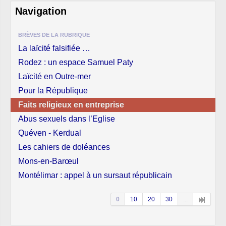
Navigation
BRÈVES DE LA RUBRIQUE
La laïcité falsifiée …
Rodez : un espace Samuel Paty
Laïcité en Outre-mer
Pour la République
Faits religieux en entreprise
Abus sexuels dans l’Eglise
Quéven - Kerdual
Les cahiers de doléances
Mons-en-Barœul
Montélimar : appel à un sursaut républicain
0
10
20
30
...