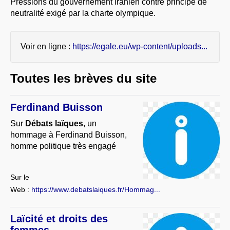
Pressions du gouvernement iranien contre principe de
À PROPOS
neutralité exigé par la charte olympique.
LIBRES OPINIONS
* [ connexion Adhérents ]
.
Voir en ligne :
https://egale.eu/wp-content/uploads...
Toutes les brèves du site
Ferdinand Buisson
Sur
Débats laïques
, un
hommage à Ferdinand Buisson,
homme politique très engagé
Sur le
Web :
https://www.debatslaiques.fr/Hommag...
Laïcité et droits des