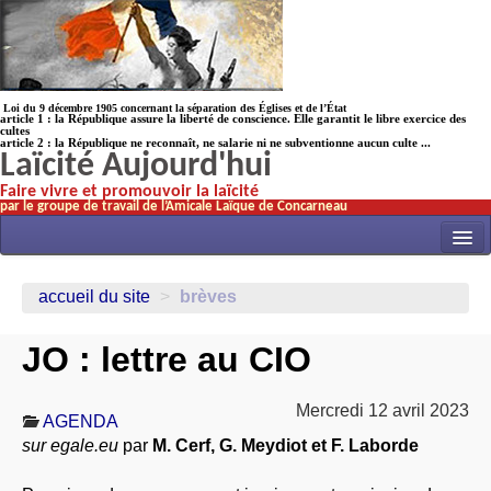
Loi du 9 décembre 1905 concernant la séparation des Églises et de l’État
article 1 : la République assure la liberté de conscience. Elle garantit le libre exercice des
cultes
article 2 : la République ne reconnaît, ne salarie ni ne subventionne aucun culte ...
Laïcité Aujourd'hui
Faire vivre et promouvoir la laïcité
par le groupe de travail de l’Amicale Laïque de Concarneau
INITIATIVES
accueil du site
>
brèves
ACTUALITÉS
JO : lettre au CIO
NOS TRAVAUX
ÉCOLES
Mercredi 12 avril 2023
AGENDA
HISTOIRE(s)
sur egale.eu
par
M. Cerf, G. Meydiot et F. Laborde
LAICITHÈQUE