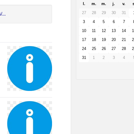
l.
m.
m.
j.
v.
s
27
28
29
30
31
...
3
4
5
6
7
10
11
12
13
14
1
17
18
19
20
21
2
24
25
26
27
28
2
31
1
2
3
4