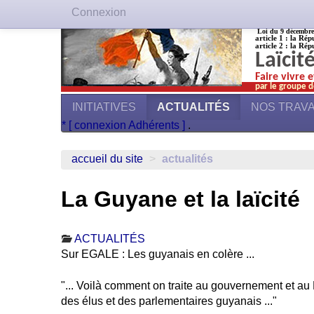
Connexion
Loi du 9 décembre 1
article 1 : la Rép
article 2 : la Rép
Laïcit
Faire vivre 
par le groupe d
INITIATIVES
ACTUALITÉS
NOS TRAV
* [ connexion Adhérents ]
.
accueil du site
>
actualités
La Guyane et la laïcité
ACTUALITÉS
Sur EGALE : Les guyanais en colère ...
"... Voilà comment on traite au gouvernement et 
des élus et des parlementaires guyanais ..."