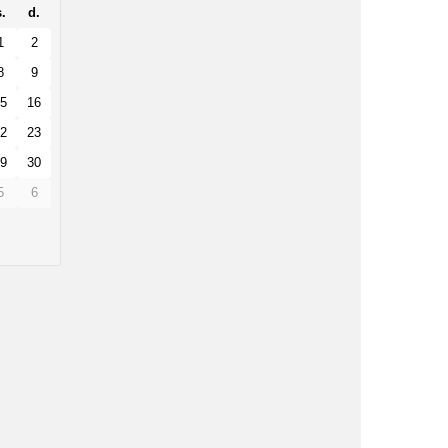
.
d.
1
2
8
9
5
16
2
23
9
30
5
6