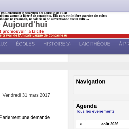
905 concernant la séparation des Églises et de l’État
ublique assure la liberté de conscience. Elle garantit le libre exercice des cultes
ublique ne reconnaît, ne salarie ni ne subventionne aucun culte ...
é Aujourd'hui
et promouvoir la laïcité
e travail de l’Amicale Laïque de Concarneau
AUX
ÉCOLES
HISTOIRE(s)
LAICITHÈQUE
À P
Navigation
Vendredi 31 mars 2017
Agenda
Tous les événements
au Parlement une demande
«
août 2026