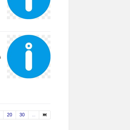
s
20
30
...