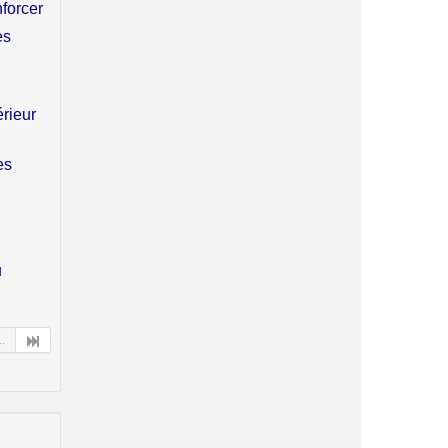
nforcer
es
érieur
es
u
..