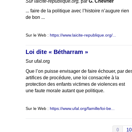
Sur laicite-republique.org,
par
G. Chevrier
... faire de la politique avec l’histoire n’augure rien
de bon ...
Sur le Web :
https://www.laicite-republique.org/...
Loi dite « Bétharram »
Sur ufal.org
Que l’on puisse envisager de faire échouer, par de
artifices de procédure, une loi consacrée à la
protection des enfants victimes de violences est
une faute morale autant que politique.
Sur le Web :
https://www.ufal.org/famille/loi-be...
0
10