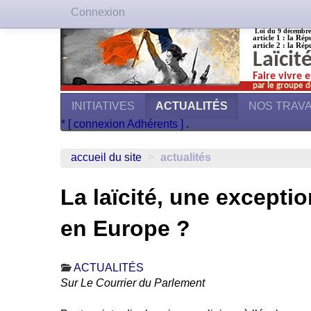
Connexion
Loi du 9 décembre 1
article 1 : la Rép
article 2 : la Rép
Laïcit
Faire vivre 
par le groupe d
INITIATIVES
ACTUALITÉS
NOS TRAV
* [ connexion Adhérents ]
.
accueil du site
>
actualités
La laïcité, une excepti
en Europe ?
ACTUALITÉS
Sur Le Courrier du Parlement