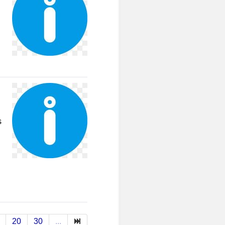
s
20
30
...