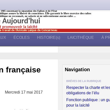
905 concernant la séparation des Églises et de l’État
ublique assure la liberté de conscience. Elle garantit le libre exercice des cultes
ublique ne reconnaît, ne salarie ni ne subventionne aucun culte ...
é Aujourd'hui
et promouvoir la laïcité
e travail de l’Amicale Laïque de Concarneau
AUX
ÉCOLES
HISTOIRE(s)
LAICITHÈQUE
À P
on française
Navigation
BRÈVES DE LA RUBRIQUE
Respecter la charte et le
Mercredi 17 mai 2017
obligations de l’élu
Fonction publique : un g
pour la laïcité