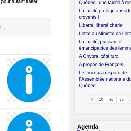
 pour autant traiter
Québec : une laïcité à re
La laïcité protège aussi l
croyants !
Liberté, liberté chérie
...
Lettre au Ministre de l’Int
La laïcité, puissance
émancipatrice des femm
A Chypre, côté turc
A propos de François
Le crucifix a disparu de
l’Assemblée nationale d
Québec
0
10
20
30
.
Agenda