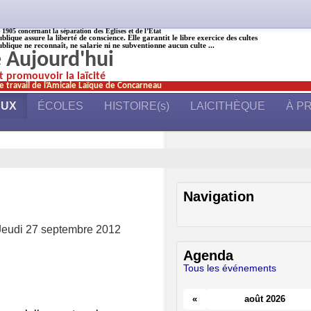
905 concernant la séparation des Églises et de l’État
ublique assure la liberté de conscience. Elle garantit le libre exercice des cultes
ublique ne reconnaît, ne salarie ni ne subventionne aucun culte ...
é Aujourd'hui
et promouvoir la laïcité
e travail de l’Amicale Laïque de Concarneau
AUX
ÉCOLES
HISTOIRE(s)
LAICITHÈQUE
À P
Navigation
Jeudi 27 septembre 2012
Agenda
Tous les événements
«
août 2026