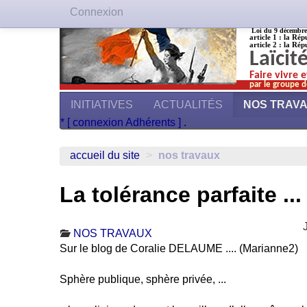
Connexion
Loi du 9 décembre 1
article 1 : la Rép
article 2 : la Rép
Laïcit
Faire vivre 
par le groupe d
INITIATIVES
ACTUALITÉS
NOS TRAV
* [ connexion Adhérents ]
.
accueil du site
>
nos travaux
La tolérance parfaite ...
NOS TRAVAUX
Sur le blog de Coralie DELAUME .... (Marianne2)
Sphère publique, sphère privée, ...