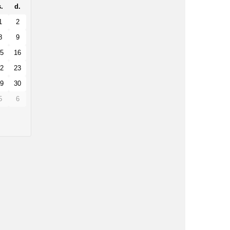
.
d.
1
2
8
9
5
16
2
23
9
30
5
6