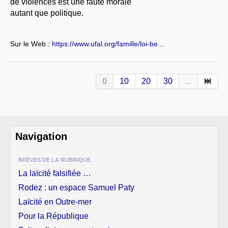
de violences est une faute morale
autant que politique.
Sur le Web :
https://www.ufal.org/famille/loi-be...
0
10
20
30
...
Navigation
BRÈVES DE LA RUBRIQUE
La laïcité falsifiée …
Rodez : un espace Samuel Paty
Laïcité en Outre-mer
Pour la République