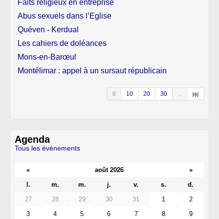
Faits religieux en entreprise
Abus sexuels dans l’Eglise
Quéven - Kerdual
Les cahiers de doléances
Mons-en-Barœul
Montélimar : appel à un sursaut républicain
0
10
20
30
...
Agenda
Tous les événements
«
août 2026
»
l.
m.
m.
j.
v.
s.
d.
27
28
29
30
31
1
2
3
4
5
6
7
8
9