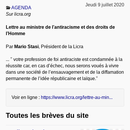
À PROPOS
Jeudi 9 juillet 2020
AGENDA
Sur licra.org
LIBRES OPINIONS
* [ connexion Adhérents ]
.
Lettre au ministre de l’antiracisme et des droits de
l’Homme
Par
Mario Stasi
, Président de la Licra
... " votre profession de foi antiraciste est condamnée à la
réussite car, en cas d’échec, nous serons voués à vivre
dans une société de l’ensauvagement et de la diffamation
permanente de l’idée républicaine et laïque."
Voir en ligne :
https://www.licra.org/lettre-au-min...
Toutes les brèves du site