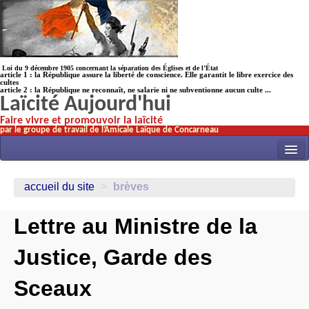
Loi du 9 décembre 1905 concernant la séparation des Églises et de l’État
article 1 : la République assure la liberté de conscience. Elle garantit le libre exercice des
cultes
article 2 : la République ne reconnaît, ne salarie ni ne subventionne aucun culte ...
Laïcité Aujourd'hui
Faire vivre et promouvoir la laïcité
par le groupe de travail de l’Amicale Laïque de Concarneau
INITIATIVES
accueil du site
>
brèves
ACTUALITÉS
Lettre au Ministre de la
NOS TRAVAUX
ÉCOLES
Justice, Garde des
HISTOIRE(s)
Sceaux
LAICITHÈQUE