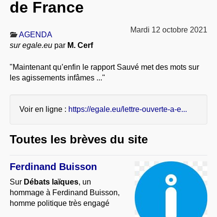
de France
À PROPOS
LIBRES OPINIONS
Mardi 12 octobre 2021
AGENDA
* [ connexion Adhérents ]
.
sur egale.eu
par
M. Cerf
"Maintenant qu’enfin le rapport Sauvé met des mots sur
les agissements infâmes ..."
Voir en ligne :
https://egale.eu/lettre-ouverte-a-e...
Toutes les brèves du site
Ferdinand Buisson
Sur
Débats laïques
, un
hommage à Ferdinand Buisson,
homme politique très engagé