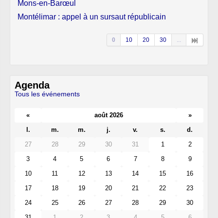
Mons-en-Barœul
Montélimar : appel à un sursaut républicain
0
10
20
30
...
Agenda
Tous les événements
«
août 2026
»
l.
m.
m.
j.
v.
s.
d.
27
28
29
30
31
1
2
3
4
5
6
7
8
9
10
11
12
13
14
15
16
17
18
19
20
21
22
23
24
25
26
27
28
29
30
31
1
2
3
4
5
6