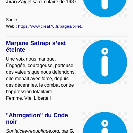
Jean Zay
et sa circulaire de 1937
Sur le
Web :
https://www.creal76.fr/pages/billet...
Marjane Satrapi s’est
éteinte
Une voix nous manque.
Engagée, courageuse, porteuse
des valeurs que nous défendons,
elle menait avec force, depuis
des décennies, le combat contre
l’oppression totalitaire
Femme, Vie, Liberté !
"Abrogation" du Code
noir
Sur laicite-republique.org,
par
G.