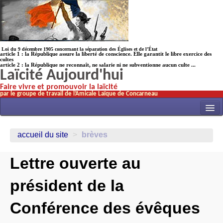
Loi du 9 décembre 1905 concernant la séparation des Églises et de l’État
article 1 : la République assure la liberté de conscience. Elle garantit le libre exercice des
cultes
article 2 : la République ne reconnaît, ne salarie ni ne subventionne aucun culte ...
Laïcité Aujourd'hui
Faire vivre et promouvoir la laïcité
par le groupe de travail de l’Amicale Laïque de Concarneau
INITIATIVES
accueil du site
>
brèves
ACTUALITÉS
Lettre ouverte au
NOS TRAVAUX
ÉCOLES
président de la
HISTOIRE(s)
Conférence des évêques
LAICITHÈQUE