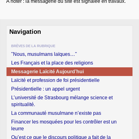
A noter : la messagerie du site est signalée en travaux.
À PROPOS
LIBRES OPINIONS
* [ connexion Adhérents ]
.
Navigation
BRÈVES DE LA RUBRIQUE
"Nous, musulmans laïques…"
Les Français et la place des religions
Messagerie Laïcité Aujourd’hui
Laïcité et profession de foi présidentielle
Présidentielle : un appel urgent
L’université de Strasbourg mélange science et
spiritualité.
La communauté musulmane n’existe pas
Financer les mosquées pour les contrôler est un
leurre
Qu’est ce que le discours politique a fait de la