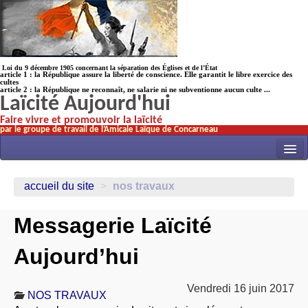
Loi du 9 décembre 1905 concernant la séparation des Églises et de l’État
article 1 : la République assure la liberté de conscience. Elle garantit le libre exercice des
cultes
article 2 : la République ne reconnaît, ne salarie ni ne subventionne aucun culte ...
Laïcité Aujourd'hui
Faire vivre et promouvoir la laïcité
par le groupe de travail de l’Amicale Laïque de Concarneau
INITIATIVES
accueil du site
>
nos travaux
ACTUALITÉS
Messagerie Laïcité
NOS TRAVAUX
ÉCOLES
Aujourd’hui
HISTOIRE(s)
Vendredi 16 juin 2017
LAICITHÈQUE
NOS TRAVAUX