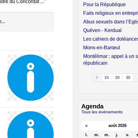
re du Concordat ..."
Pour la République
Faits religieux en entrepr
...
Abus sexuels dans l’Egli
Quéven - Kerdual
Les cahiers de doléance
Mons-en-Barœul
Montélimar : appel à un 
républicain
0
10
20
30
.
Agenda
Tous les événements
«
août 2026
l.
m.
m.
j.
v.
s