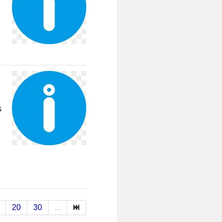
s
20
30
...