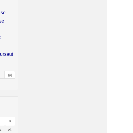
ise
se
s
sursaut
..
»
.
d.