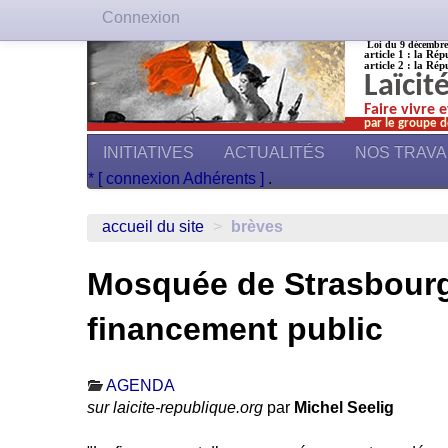
Connexion
Loi du 9 décembre 1
article 1 : la Rép
article 2 : la Rép
Laïcit
Faire vivre 
par le groupe d
INITIATIVES
ACTUALITÉS
NOS TRAV
* [ connexion Adhérents ]
.
accueil du site
>
brèves
Mosquée de Strasbourg
financement public
AGENDA
sur laicite-republique.org
par
Michel Seelig