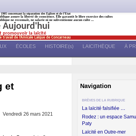
905 concernant la séparation des Églises et de l’État
ublique assure la liberté de conscience. Elle garantit le libre exercice des cultes
ublique ne reconnaît, ne salarie ni ne subventionne aucun culte ...
é Aujourd'hui
et promouvoir la laïcité
e travail de l’Amicale Laïque de Concarneau
AUX
ÉCOLES
HISTOIRE(s)
LAICITHÈQUE
À P
 et
Navigation
BRÈVES DE LA RUBRIQUE
La laïcité falsifiée …
Vendredi 26 mars 2021
Rodez : un espace Samu
Paty
Laïcité en Outre-mer