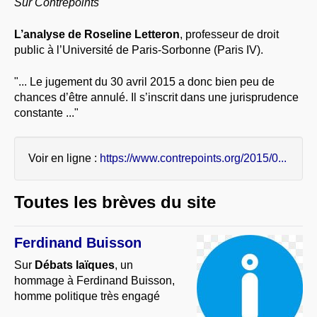
Sur Contrepoints
À PROPOS
L’analyse de Roseline Letteron
, professeur de droit
LIBRES OPINIONS
public à l’Université de Paris-Sorbonne (Paris IV).
* [ connexion Adhérents ]
.
"... Le jugement du 30 avril 2015 a donc bien peu de
chances d’être annulé. Il s’inscrit dans une jurisprudence
constante ..."
Voir en ligne :
https://www.contrepoints.org/2015/0...
Toutes les brèves du site
Ferdinand Buisson
Sur
Débats laïques
, un
hommage à Ferdinand Buisson,
homme politique très engagé