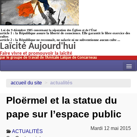
Loi du 9 décembre 1905 concernant la séparation des Églises et de l’État
article 1 : la République assure la liberté de conscience. Elle garantit le libre exercice des
cultes
article 2 : la République ne reconnaît, ne salarie ni ne subventionne aucun culte ...
Laïcité Aujourd'hui
Faire vivre et promouvoir la laïcité
par le groupe de travail de l’Amicale Laïque de Concarneau
INITIATIVES
accueil du site
>
actualités
ACTUALITÉS
Ploërmel et la statue du
NOS TRAVAUX
ÉCOLES
pape sur l’espace public
HISTOIRE(s)
Mardi 12 mai 2015
LAICITHÈQUE
ACTUALITÉS