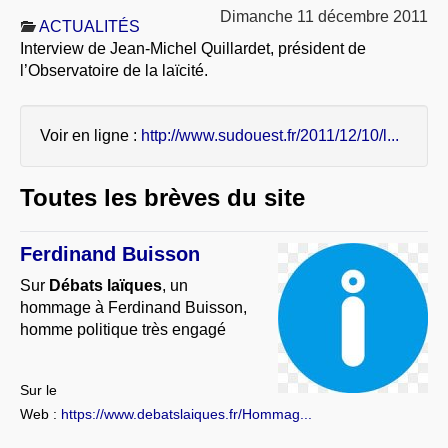
À PROPOS
Dimanche 11 décembre 2011
ACTUALITÉS
Interview de Jean-Michel Quillardet, président de
LIBRES OPINIONS
l’Observatoire de la laïcité.
* [ connexion Adhérents ]
.
Voir en ligne :
http://www.sudouest.fr/2011/12/10/l...
Toutes les brèves du site
Ferdinand Buisson
Sur
Débats laïques
, un
hommage à Ferdinand Buisson,
homme politique très engagé
Sur le
Web :
https://www.debatslaiques.fr/Hommag...