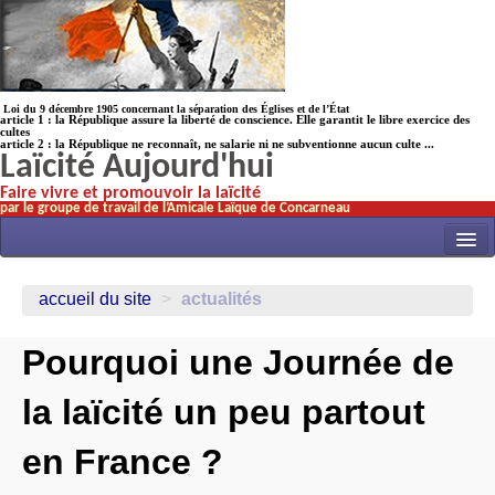
Loi du 9 décembre 1905 concernant la séparation des Églises et de l’État
article 1 : la République assure la liberté de conscience. Elle garantit le libre exercice des
cultes
article 2 : la République ne reconnaît, ne salarie ni ne subventionne aucun culte ...
Laïcité Aujourd'hui
Faire vivre et promouvoir la laïcité
par le groupe de travail de l’Amicale Laïque de Concarneau
INITIATIVES
accueil du site
>
actualités
ACTUALITÉS
Pourquoi une Journée de
NOS TRAVAUX
ÉCOLES
la laïcité un peu partout
HISTOIRE(s)
en France ?
LAICITHÈQUE