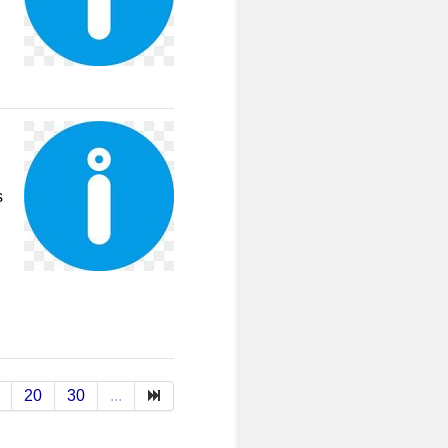
s
20
30
...