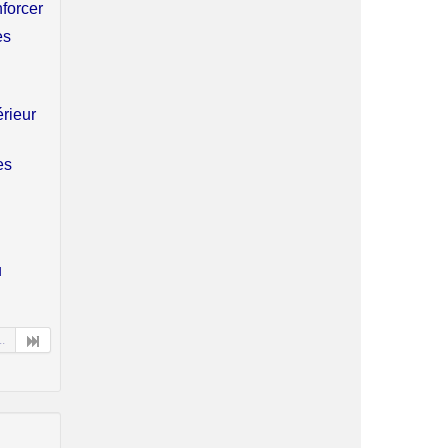
nforcer
es
érieur
es
u
..