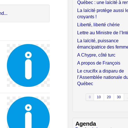
Québec : une laïcité à re
La laïcité protège aussi l
d...
croyants !
Liberté, liberté chérie
Lettre au Ministre de l’Int
La laïcité, puissance
émancipatrice des femm
A Chypre, côté turc
A propos de François
Le crucifix a disparu de
l’Assemblée nationale d
Québec
0
10
20
30
.
Agenda