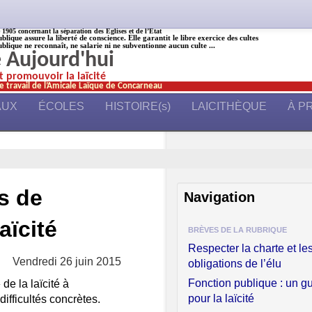
905 concernant la séparation des Églises et de l’État
ublique assure la liberté de conscience. Elle garantit le libre exercice des cultes
ublique ne reconnaît, ne salarie ni ne subventionne aucun culte ...
é Aujourd'hui
et promouvoir la laïcité
e travail de l’Amicale Laïque de Concarneau
AUX
ÉCOLES
HISTOIRE(s)
LAICITHÈQUE
À P
s de
Navigation
aïcité
BRÈVES DE LA RUBRIQUE
Respecter la charte et le
Vendredi 26 juin 2015
obligations de l’élu
Fonction publique : un g
de la laïcité à
pour la laïcité
ifficultés concrètes.