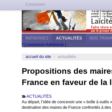
Connexion
Loi du 9 décembre 1
article 1 : la Rép
article 2 : la Rép
Laïcit
Faire vivre 
par le groupe d
INITIATIVES
ACTUALITÉS
NOS TRAV
* [ connexion Adhérents ]
.
accueil du site
>
actualités
Propositions des maire
France en faveur de la l
ACTUALITÉS
Au départ, l’idée de concevoir une « boîte à outils » 
destination des maires de France confrontés à des d