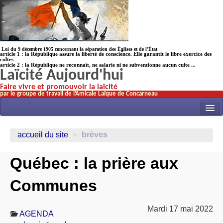
Loi du 9 décembre 1905 concernant la séparation des Églises et de l’État
article 1 : la République assure la liberté de conscience. Elle garantit le libre exercice des
cultes
article 2 : la République ne reconnaît, ne salarie ni ne subventionne aucun culte ...
Laïcité Aujourd'hui
Faire vivre et promouvoir la laïcité
par le groupe de travail de l’Amicale Laïque de Concarneau
INITIATIVES
accueil du site
>
brèves
ACTUALITÉS
Québec : la prière aux
NOS TRAVAUX
ÉCOLES
Communes
HISTOIRE(s)
Mardi 17 mai 2022
LAICITHÈQUE
AGENDA