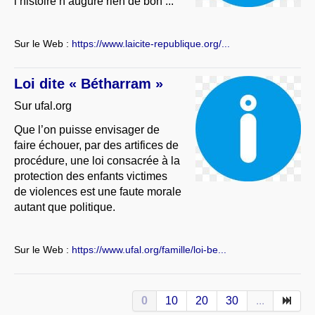
l’histoire n’augure rien de bon ...
Sur le Web :
https://www.laicite-republique.org/...
Loi dite « Bétharram »
Sur ufal.org
Que l’on puisse envisager de
faire échouer, par des artifices de
procédure, une loi consacrée à la
protection des enfants victimes
de violences est une faute morale
autant que politique.
Sur le Web :
https://www.ufal.org/famille/loi-be...
0
10
20
30
...