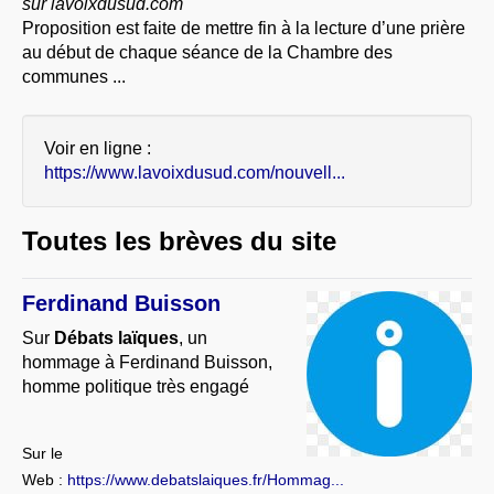
sur lavoixdusud.com
À PROPOS
Proposition est faite de mettre fin à la lecture d’une prière
au début de chaque séance de la Chambre des
LIBRES OPINIONS
communes ...
* [ connexion Adhérents ]
.
Voir en ligne :
https://www.lavoixdusud.com/nouvell...
Toutes les brèves du site
Ferdinand Buisson
Sur
Débats laïques
, un
hommage à Ferdinand Buisson,
homme politique très engagé
Sur le
Web :
https://www.debatslaiques.fr/Hommag...