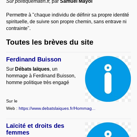
Sur politiquematin.fr,
par
Samuel Mayol
À PROPOS
Permettre à "chaque individu de définir sa propre identité
LIBRES OPINIONS
spirituelle, de suivre son propre chemin, sans entrave ni
* [ connexion Adhérents ]
.
contrainte".
Toutes les brèves du site
Ferdinand Buisson
Sur
Débats laïques
, un
hommage à Ferdinand Buisson,
homme politique très engagé
Sur le
Web :
https://www.debatslaiques.fr/Hommag...
Laïcité et droits des
femmes