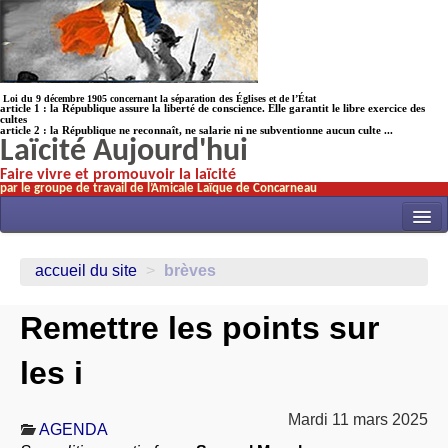
Loi du 9 décembre 1905 concernant la séparation des Églises et de l’État
article 1 : la République assure la liberté de conscience. Elle garantit le libre exercice des
cultes
article 2 : la République ne reconnaît, ne salarie ni ne subventionne aucun culte ...
Laïcité Aujourd'hui
Faire vivre et promouvoir la laïcité
par le groupe de travail de l’Amicale Laïque de Concarneau
INITIATIVES
accueil du site
>
brèves
ACTUALITÉS
Remettre les points sur
NOS TRAVAUX
ÉCOLES
les i
HISTOIRE(s)
Mardi 11 mars 2025
LAICITHÈQUE
AGENDA