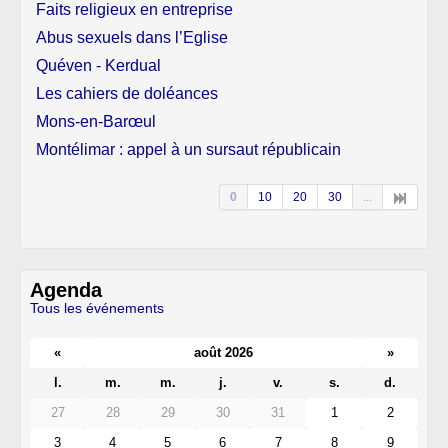
Faits religieux en entreprise
Abus sexuels dans l’Eglise
Quéven - Kerdual
Les cahiers de doléances
Mons-en-Barœul
Montélimar : appel à un sursaut républicain
0
10
20
30
...
Agenda
Tous les événements
«
août 2026
»
l.
m.
m.
j.
v.
s.
d.
27
28
29
30
31
1
2
3
4
5
6
7
8
9