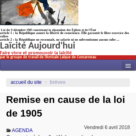
Loi du 9 décembre 1905 concernant la séparation des Églises et de l’État
article 1 : la République assure la liberté de conscience. Elle garantit le libre exercice des
cultes
article 2 : la République ne reconnaît, ne salarie ni ne subventionne aucun culte ...
Laïcité Aujourd'hui
Faire vivre et promouvoir la laïcité
par le groupe de travail de l’Amicale Laïque de Concarneau
INITIATIVES
accueil du site
>
brèves
ACTUALITÉS
Remise en cause de la loi
NOS TRAVAUX
ÉCOLES
de 1905
HISTOIRE(s)
Vendredi 6 avril 2018
LAICITHÈQUE
AGENDA