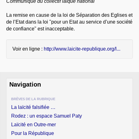
Communiqué du collectif laïque national
À PROPOS
La remise en cause de la loi de Séparation des Eglises et
LIBRES OPINIONS
de l’Etat dans la loi "pour un Etat au service d’une société
* [ connexion Adhérents ]
.
de confiance" est inacceptable.
Voir en ligne :
http://www.laicite-republique.org/l...
Navigation
BRÈVES DE LA RUBRIQUE
La laïcité falsifiée …
Rodez : un espace Samuel Paty
Laïcité en Outre-mer
Pour la République