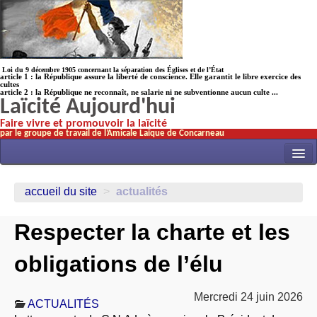
Loi du 9 décembre 1905 concernant la séparation des Églises et de l’État
article 1 : la République assure la liberté de conscience. Elle garantit le libre exercice des
cultes
article 2 : la République ne reconnaît, ne salarie ni ne subventionne aucun culte ...
Laïcité Aujourd'hui
Faire vivre et promouvoir la laïcité
par le groupe de travail de l’Amicale Laïque de Concarneau
INITIATIVES
accueil du site
>
actualités
ACTUALITÉS
Respecter la charte et les
NOS TRAVAUX
ÉCOLES
obligations de l’élu
HISTOIRE(s)
Mercredi 24 juin 2026
LAICITHÈQUE
ACTUALITÉS