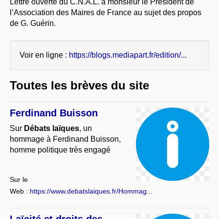
Lettre ouverte du C.N.A.L. à monsieur le Président de
À PROPOS
l’Association des Maires de France au sujet des propos
de G. Guérin.
LIBRES OPINIONS
* [ connexion Adhérents ]
.
Voir en ligne :
https://blogs.mediapart.fr/edition/...
Toutes les brèves du site
Ferdinand Buisson
Sur
Débats laïques
, un
hommage à Ferdinand Buisson,
homme politique très engagé
Sur le
Web :
https://www.debatslaiques.fr/Hommag...