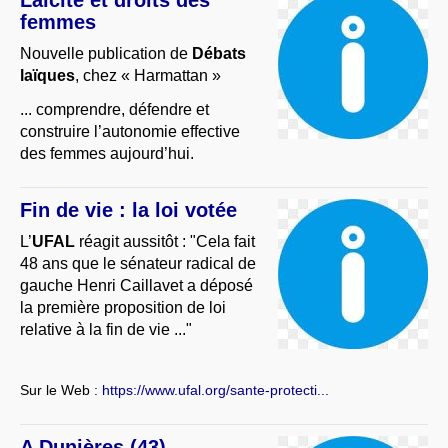
Laïcité et droits des
femmes
Nouvelle publication de
Débats
laïques
, chez « Harmattan »
... comprendre, défendre et
construire l’autonomie effective
des femmes aujourd’hui.
Fin de vie : la loi votée
L’
UFAL
réagit aussitôt : "Cela fait
48 ans que le sénateur radical de
gauche Henri Caillavet a déposé
la première proposition de loi
relative à la fin de vie ..."
Sur le Web :
https://www.ufal.org/sante-protecti...
A Dunières (43)