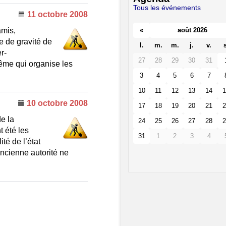
Tous les événements
11 octobre 2008
«
août 2026
amis,
re de gravité de
l.
m.
m.
j.
v.
s
r-
27
28
29
30
31
ême qui organise les
3
4
5
6
7
10
11
12
13
14
1
10 octobre 2008
17
18
19
20
21
2
de la
24
25
26
27
28
2
t été les
31
1
2
3
4
té de l’état
’ancienne autorité ne