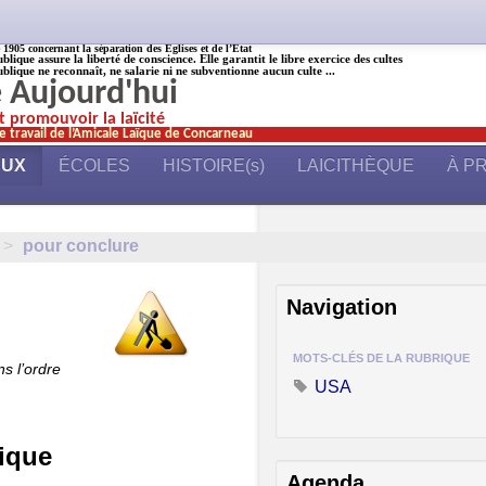
905 concernant la séparation des Églises et de l’État
ublique assure la liberté de conscience. Elle garantit le libre exercice des cultes
ublique ne reconnaît, ne salarie ni ne subventionne aucun culte ...
é Aujourd'hui
et promouvoir la laïcité
e travail de l’Amicale Laïque de Concarneau
AUX
ÉCOLES
HISTOIRE(s)
LAICITHÈQUE
À P
>
pour conclure
Navigation
MOTS-CLÉS DE LA RUBRIQUE
s l’ordre
USA
rique
Agenda