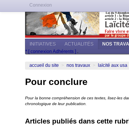
Connexion
Loi du 9 décembre 1
article 1 : la Rép
article 2 : la Rép
Laïcit
Faire vivre 
par le groupe d
INITIATIVES
ACTUALITÉS
NOS TRAV
* [ connexion Adhérents ]
.
accueil du site
>
nos travaux
>
laïcité aux usa
Pour conclure
Pour la bonne compréhension de ces textes, lisez-les dan
chronologique de leur publication.
Articles publiés dans cette rub