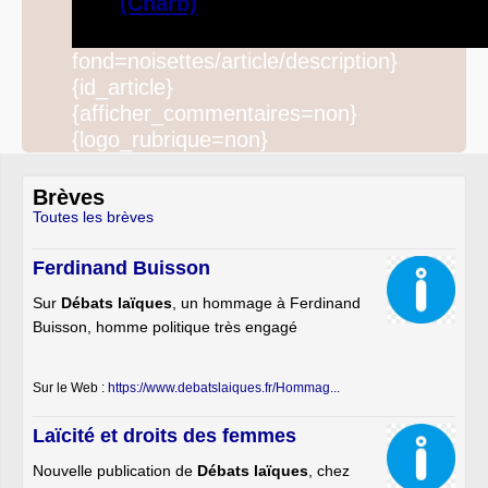
(Charb)
fond=noisettes/article/description}
{id_article}
{afficher_commentaires=non}
{logo_rubrique=non}
Brèves
Toutes les brèves
Ferdinand Buisson
Sur
Débats laïques
, un hommage à Ferdinand
Buisson, homme politique très engagé
Sur le Web :
https://www.debatslaiques.fr/Hommag...
Laïcité et droits des femmes
Nouvelle publication de
Débats laïques
, chez