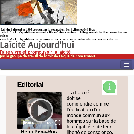
Loi du 9 décembre 1905 concernant la séparation des Églises et de l’État
article 1 : la République assure la liberté de conscience. Elle garantit le libre exercice des
cultes
article 2 : la République ne reconnaît, ne salarie ni ne subventionne aucun culte ...
Laïcité Aujourd'hui
Faire vivre et promouvoir la laïcité
par le groupe de travail de l’Amicale Laïque de Concarneau
INITIATIVES
Editorial
ACTUALITÉS
"La Laïcité
Video
NOS TRAVAUX
doit se
Player
comprendre comme
ÉCOLES
l’édification d’un
monde commun aux
HISTOIRE(s)
hommes sur la base de
Current
Total
00:00
00:00
time
duration
leur égalité et de leur
LAICITHÈQUE
Henri Pena-Ruiz
liberté de conscience,