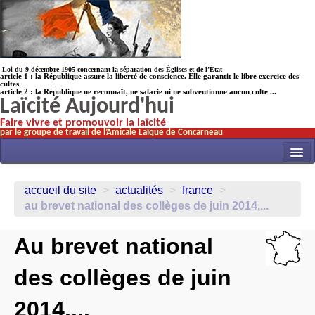
Loi du 9 décembre 1905 concernant la séparation des Églises et de l’État
article 1 : la République assure la liberté de conscience. Elle garantit le libre exercice des
cultes
article 2 : la République ne reconnaît, ne salarie ni ne subventionne aucun culte ...
Laïcité Aujourd'hui
Faire vivre et promouvoir la laïcité
par le groupe de travail de l’Amicale Laïque de Concarneau
INITIATIVES
accueil du site
>
actualités
>
france
>
ACTUALITÉS
au brevet national des collèges de juin 2014,...
NOS TRAVAUX
Au brevet national
ÉCOLES
des collèges de juin
HISTOIRE(s)
LAICITHÈQUE
2014,...