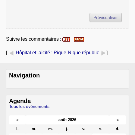
Suivre les commentaires :
|
[
Hôpital et laïcité
: Pique-Nique républic
]
Navigation
Agenda
Tous les événements
«
août 2026
»
l.
m.
m.
j.
v.
s.
d.