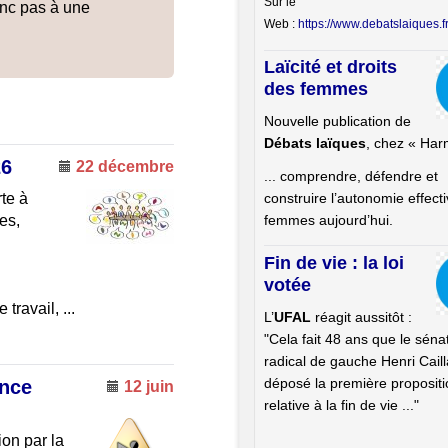
Sur le
onc pas à une
Comité 
Web :
https://www.debatslaiques.
Laïcité et droits
des femmes
Nouvelle publication de
Débats laïques
, chez « Har
26
22 décembre
... comprendre, défendre et
construire l’autonomie effect
te à
femmes aujourd’hui.
es,
Fin de vie : la loi
votée
travail, ...
L’
UFAL
réagit aussitôt :
"Cela fait 48 ans que le séna
radical de gauche Henri Caill
déposé la première propositi
ance
12 juin
relative à la fin de vie ..."
ion par la