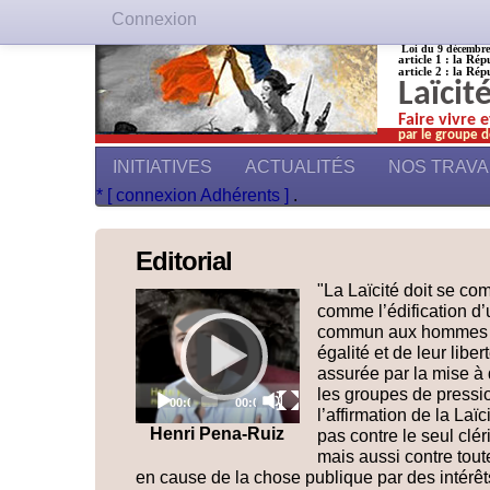
Connexion
Loi du 9 décembre 1
article 1 : la Rép
article 2 : la Rép
Laïcit
Faire vivre 
par le groupe d
INITIATIVES
ACTUALITÉS
NOS TRAV
* [ connexion Adhérents ]
.
Editorial
"La Laïcité doit se co
Video
comme l’édification d
Player
commun aux hommes su
égalité et de leur libe
assurée par la mise à 
les groupes de pressi
Current
Total
00:00
00:00
time
duration
l’affirmation de la Laïc
Henri Pena-Ruiz
pas contre le seul clér
mais aussi contre tout
en cause de la chose publique par des intérê