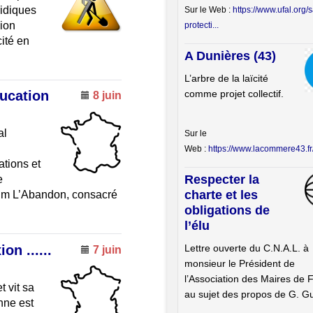
ridiques
Sur le Web :
https://www.ufal.org/
nion
protecti...
cité en
A Dunières (43)
L’arbre de la laïcité
comme projet collectif.
ducation
8 juin
al
Sur le
Web :
https://www.lacommere43.fr/s
ations et
Respecter la
e
charte et les
 film L’Abandon, consacré
obligations de
l’élu
Lettre ouverte du C.N.A.L. à
on ......
7 juin
monsieur le Président de
l’Association des Maires de 
t vit sa
au sujet des propos de G. Gu
enne est