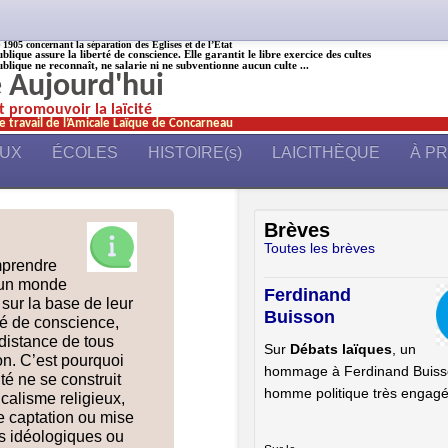
905 concernant la séparation des Églises et de l’État
ublique assure la liberté de conscience. Elle garantit le libre exercice des cultes
ublique ne reconnaît, ne salarie ni ne subventionne aucun culte ...
é Aujourd'hui
et promouvoir la laïcité
e travail de l’Amicale Laïque de Concarneau
AUX
ÉCOLES
HISTOIRE(s)
LAICITHÈQUE
À P
Brèves
Toutes les brèves
mprendre
’un monde
Ferdinand
r la base de leur
Buisson
rté de conscience,
distance de tous
Sur
Débats laïques
, un
on. C’est pourquoi
hommage à Ferdinand Buiss
ité ne se construit
homme politique très engag
icalisme religieux,
e captation ou mise
ts idéologiques ou