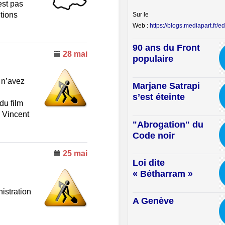
est pas
tions
Sur le
Web :
https://blogs.mediapart.fr/edi
90 ans du Front
28 mai
populaire
 n’avez
Marjane Satrapi
s’est éteinte
du film
 Vincent
"Abrogation" du
Code noir
25 mai
Loi dite
« Bétharram »
istration
A Genève