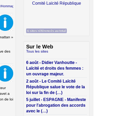
Laïcité République
fr/Hommag...
6 sites référencés au total
mattan »
Sur le Web
ive des
Tous les sites
6 août - Didier Vanhoutte -
Laïcité et droits des femmes :
un ouvrage majeur.
2 août - Le Comité Laïcité
République salue le vote de la
teur
loi sur la fin de (…)
avet a
on de loi
5 juillet - ESPAGNE - Manifeste
pour l'abrogation des accords
avec le (…)