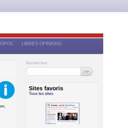
ROPOS
LIBRES OPINIONS
Rechercher :
>>
Sites favoris
Tous les sites
on,
é
Union des Familles Laïques