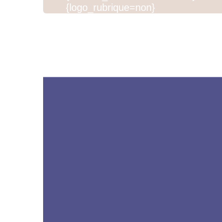
{logo_rubrique=non}