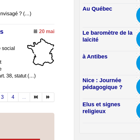
Au Québec
envisagé ? (…)
és
20 mai
Le baromètre de la
laïcité
 social
à Antibes
t
e
rt. 38, statut (…)
Nice : Journée
pédagogique ?
3
4
...
Elus et signes
religieux