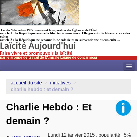
Loi du 9 décembre 1905 concernant la séparation des Églises et de l’État
article 1 : la République assure la liberté de conscience. Elle garantit le libre exercice des
cultes
article 2 : la République ne reconnaît, ne salarie ni ne subventionne aucun culte ...
Laïcité Aujourd'hui
Faire vivre et promouvoir la laïcité
par le groupe de travail de l’Amicale Laïque de Concarneau
INITIATIVES
accueil du site
>
initiatives
>
ACTUALITÉS
charlie hebdo : et demain ?
NOS TRAVAUX
Charlie Hebdo : Et
ÉCOLES
demain ?
HISTOIRE(s)
LAICITHÈQUE
Lundi 12 janvier 2015
,
popularité : 5%