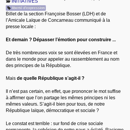
INITIATIVES
À PROPOS
liberté d’expression
Billet de la section Françoise Bosser (LDH) et de
LIBRES OPINIONS
l’Amicale Laïque de Concarneau communiqué à la
* [ connexion Adhérents ]
.
presse locale :
Et demain ? Dépasser l’émotion pour construire ...
De très nombreuses voix se sont élevées en France et
dans le monde pour appeler au rassemblement au nom
des principes de la République.
Mais
de quelle République s’agit-il ?
Il n’est pas certain, en effet, que prononcer le mot suffise
à affirmer que l’on partage les mêmes principes ni les
mêmes valeurs. S’agit-il bien pour tous, de notre
République laïque, démocratique et sociale ?
Le constat est terrible : sur fond de crise sociale
permanente, la cohésion de notre pays a éclaté. Racisme