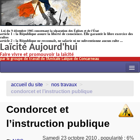
Loi du 9 décembre 1905 concernant la séparation des Églises et de l’État
article 1 : la République assure la liberté de conscience. Elle garantit le libre exercice des
cultes
article 2 : la République ne reconnaît, ne salarie ni ne subventionne aucun culte ...
Laïcité Aujourd'hui
Faire vivre et promouvoir la laïcité
par le groupe de travail de l’Amicale Laïque de Concarneau
INITIATIVES
accueil du site
>
nos travaux
>
ACTUALITÉS
condorcet et l’instruction publique
NOS TRAVAUX
Condorcet et
ÉCOLES
l’instruction publique
HISTOIRE(s)
LAICITHÈQUE
Samedi 23 octobre 2010
,
popularité : 6%