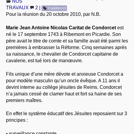
NOS
À PROPOS
TRAVAUX
2
|
Condorcet
Pour la réunion du 20 octobre 2010, par N.B.
LIBRES OPINIONS
* [ connexion Adhérents ]
.
Marie Jean Antoine Nicolas Caritat de Condorcet
est
né le 17 septembre 1743 à Ribemont en Picardie. Son
père avait le titre de comte et sa famille avait été parmi les
premières à embrasser la Réforme. Cinq semaines après
sa naissance, le chevalier de Condorcet capitaine de
cavalerie, est tué lors de manœuvre.
Fils unique d’une mère dévote et anxieuse Condorcet a
pour modèle masculin qu’un oncle évêque. A 11 ans il
devint interne au collège jésuites de Reims. Condorcet
n’a jamais cessé de clamer haut et fort sa haine de ses
premiers maîtres.
En effet le système éducatif des Jésuites reposaient sur 3
principes :
• surveillance constante