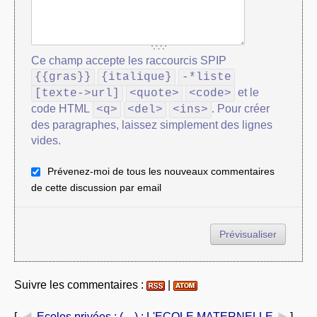
Ce champ accepte les raccourcis SPIP
{{gras}}
{italique}
-*liste
et le
[texte->url]
<quote>
<code>
code HTML
. Pour créer
<q>
<del>
<ins>
des paragraphes, laissez simplement des lignes
vides.
Prévenez-moi de tous les nouveaux commentaires
de cette discussion par email
Suivre les commentaires :
|
[
Ecoles privées : (…)
: L'ECOLE MATERNELLE
]