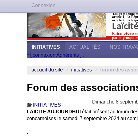
Connexion
Loi du 9 décembre 1
article 1 : la Rép
article 2 : la Rép
Laïcit
Faire vivre 
par le groupe d
INITIATIVES
ACTUALITÉS
NOS TRAV
* [ connexion Adhérents ]
.
accueil du site
>
initiatives
>
forum des assoc
Forum des association
Dimanche 8 septemb
INITIATIVES
LAICITE AUJOURDHUI
était présent au forum de
concarnoises le samedi 7 septembre 2024 au compl
.