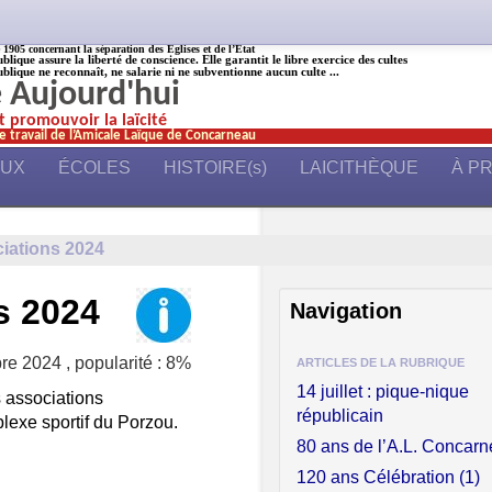
905 concernant la séparation des Églises et de l’État
ublique assure la liberté de conscience. Elle garantit le libre exercice des cultes
ublique ne reconnaît, ne salarie ni ne subventionne aucun culte ...
é Aujourd'hui
et promouvoir la laïcité
e travail de l’Amicale Laïque de Concarneau
AUX
ÉCOLES
HISTOIRE(s)
LAICITHÈQUE
À P
iations 2024
s 2024
Navigation
re 2024
,
popularité : 8%
ARTICLES DE LA RUBRIQUE
14 juillet : pique-nique
s associations
républicain
exe sportif du Porzou.
80 ans de l’A.L. Concar
120 ans Célébration (1)