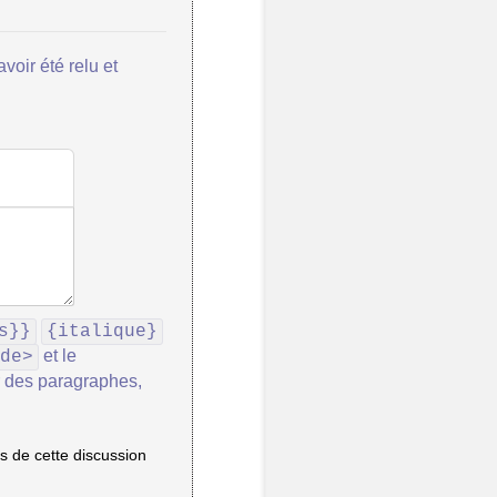
voir été relu et
s}}
{italique}
et le
de>
r des paragraphes,
 de cette discussion