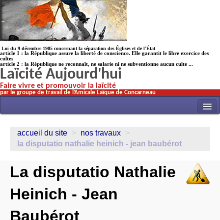
Loi du 9 décembre 1905 concernant la séparation des Églises et de l’État
article 1 : la République assure la liberté de conscience. Elle garantit le libre exercice des
cultes
article 2 : la République ne reconnaît, ne salarie ni ne subventionne aucun culte ...
Laïcité Aujourd'hui
Faire vivre et promouvoir la laïcité
par le groupe de travail de l’Amicale Laïque de Concarneau
INITIATIVES
accueil du site
>
nos travaux
>
ACTUALITÉS
la disputatio nathalie heinich - jean baubérot
NOS TRAVAUX
La disputatio Nathalie
ÉCOLES
Heinich - Jean
HISTOIRE(s)
LAICITHÈQUE
Baubérot