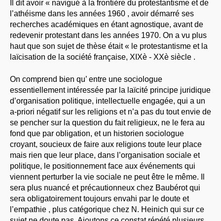
Il dit avoir « navigué à la frontière du protestantisme et de
l’athéisme dans les années 1960 , avoir démarré ses
recherches académiques en étant agnostique, avant de
redevenir protestant dans les années 1970. On a vu plus
haut que son sujet de thèse était « le protestantisme et la
laïcisation de la société française, XIXè - XXè siècle .
On comprend bien qu’ entre une sociologue
essentiellement intéressée par la laïcité principe juridique
d’organisation politique, intellectuelle engagée, qui a un
a-priori négatif sur les religions et n’a pas du tout envie de
se pencher sur la question du fait religieux, ne le fera au
fond que par obligation, et un historien sociologue
croyant, soucieux de faire aux religions toute leur place
mais rien que leur place, dans l’organisation sociale et
politique, le positionnement face aux événements qui
viennent perturber la vie sociale ne peut être le même. Il
sera plus nuancé et précautionneux chez Baubérot qui
sera obligatoirement toujours envahi par le doute et
l’empathie , plus catégorique chez N. Heinich qui sur ce
sujet ne doute pas. Ajoutons ce constat répété plusieurs