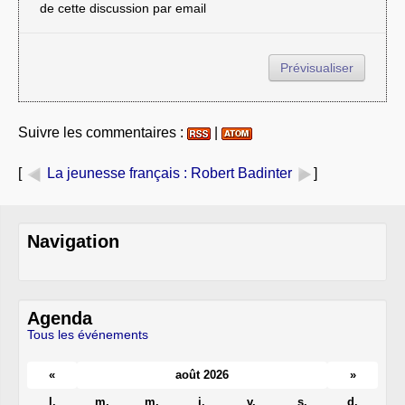
de cette discussion par email
Suivre les commentaires :
|
[
La jeunesse français
: Robert Badinter
]
Navigation
Agenda
Tous les événements
«
août 2026
»
l.
m.
m.
j.
v.
s.
d.