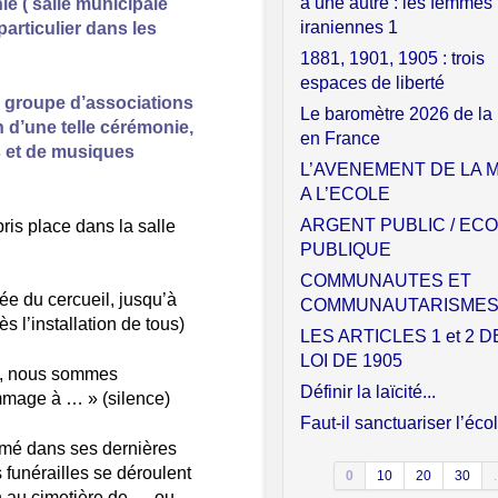
à une autre : les femmes
ie ( salle municipale
iraniennes 1
particulier dans les
1881, 1901, 1905 : trois
espaces de liberté
’un groupe d’associations
Le baromètre 2026 de la l
n d’une telle cérémonie,
en France
s et de musiques
L’AVENEMENT DE LA M
A L’ECOLE
ARGENT PUBLIC / EC
ris place dans la salle
PUBLIQUE
COMMUNAUTES ET
ée du cercueil, jusqu’à
COMMUNAUTARISME
s l’installation de tous)
LES ARTICLES 1 et 2 D
LOI DE 1905
, nous sommes
Définir la laïcité...
mmage à … » (silence)
Faut-il sanctuariser l’éco
mé dans ses dernières
s funérailles se déroulent
0
10
20
30
.
ion au cimetière de … ou