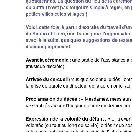
quotidiennes. La question du lieu de la cérémon
ou autre ) n’est pas toujours simple à régler, en 
petites villes et les villages ).
Voici, cette fois, à partir d’extraits du travail d
de Saône et Loire, une trame pour l’organisatio
avec, à la suite, quelques suggestions de texte
d’accompagnement.
Avant la cérémonie :
une partie de l’assistance a p
(musique discrète).
Arrivée du cercueil
(musique solennelle dès l’entr
la prise de parole du directeur de la cérémonie, aprè
Proclamation du décès :
« Mesdames, messieurs
rassemblés aujourd’hui pour rendre un dernier ho
Expression de la volonté du défunt :
« … a expri
volontés (ou tout au long de sa vie) le désir que se
selon un rituel civil et soient suivies de l’inhumat