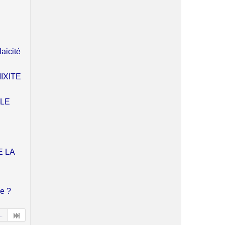
aicité
IXITE
OLE
S
E LA
le ?
..