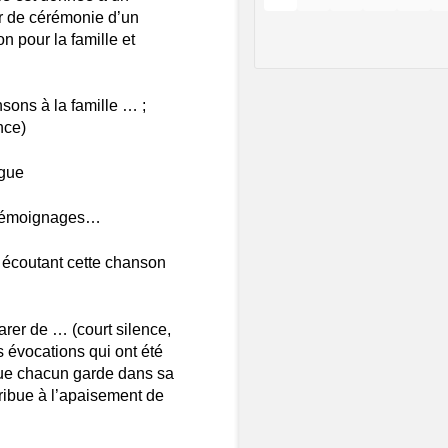
eur de cérémonie d’un
n pour la famille et
sons à la famille … ;
nce)
ègue
, témoignages…
 écoutant cette chanson
rer de … (court silence,
s évocations qui ont été
 que chacun garde dans sa
ibue à l’apaisement de