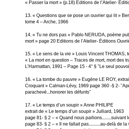
« Passer la mort » (p.18) Editions de l’Atelier- Édi
13. « Questions que se pose un ouvrier qui lit » 
tome 4 – Arche, 1966
14. « Tu ne dors pas » Pablo NERUDA, poème publ
mort » page 20 Editions de l’Atelier- Éditions Ouvr
15. « Le sens de la vie » Louis Vincent THOMAS, tex
« La mort en question – Traces de mort, mort des t
L’Harmattan, 1991 – Page 15 - 4° § "Le seul pouvoir.
16. « La tombe du pauvre » Eugène LE ROY, extrai
Croquant » Calman-Lévy, 1969 page 360 -§ 2- "Aprè
parachevé...honorer les défunts"
17. « Le temps d’un soupir » Anne PHILIPE
extrait de « Le temps d’un soupir » Julliard, 1963
page 81- § 2 – « Quand nous parlions........suivant l
page 83- § 2 – « Il ne fallait pas..........au-delà de la 