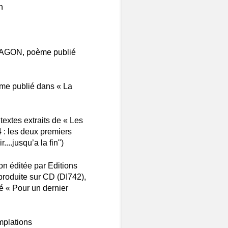
n
 ARAGON, poème publié
me publié dans « La
extes extraits de « Les
 : les deux premiers
...jusqu’a la fin")
n éditée par Editions
roduite sur CD (DI742),
ulé « Pour un dernier
mplations