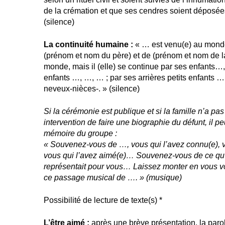
de la crémation et que ses cendres soient déposé
(silence)
La continuité humaine :
« … est venu(e) au monde 
(prénom et nom du père) et de (prénom et nom de la 
monde, mais il (elle) se continue par ses enfants…,
enfants …, …, … ; par ses arrières petits enfants …
neveux-nièces-. » (silence)
Si la cérémonie est publique et si la famille n’a pa
intervention de faire une biographie du défunt, il peu
mémoire du groupe :
« Souvenez-vous de …, vous qui l’avez connu(e), v
vous qui l’avez aimé(e)… Souvenez-vous de ce qu’il 
représentait pour vous… Laissez monter en vous v
ce passage musical de …. » (musique)
Possibilité de lecture de texte(s) *
L’être aimé :
après une brève présentation, la paro