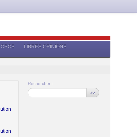
ROPOS
LIBRES OPINIONS
Rechercher :
>>
lution
lution