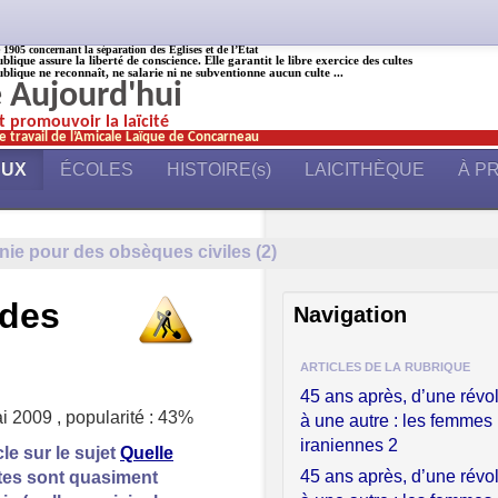
905 concernant la séparation des Églises et de l’État
ublique assure la liberté de conscience. Elle garantit le libre exercice des cultes
ublique ne reconnaît, ne salarie ni ne subventionne aucun culte ...
é Aujourd'hui
et promouvoir la laïcité
e travail de l’Amicale Laïque de Concarneau
AUX
ÉCOLES
HISTOIRE(s)
LAICITHÈQUE
À P
nie pour des obsèques civiles (2)
 des
Navigation
ARTICLES DE LA RUBRIQUE
45 ans après, d’une révo
ai 2009
,
popularité : 43%
à une autre : les femmes
iraniennes 2
le sur le sujet
Quelle
45 ans après, d’une révo
sites sont quasiment