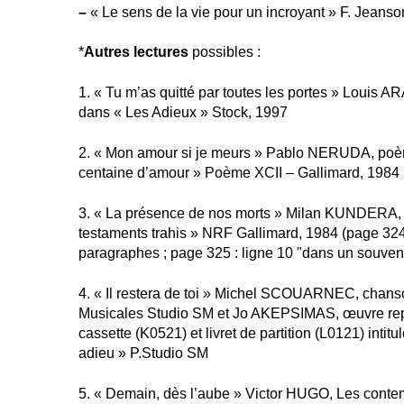
–
« Le sens de la vie pour un incroyant » F. Jeanso
*
Autres lectures
possibles :
1. « Tu m’as quitté par toutes les portes » Louis
dans « Les Adieux » Stock, 1997
2. « Mon amour si je meurs » Pablo NERUDA, poè
centaine d’amour » Poème XCII – Gallimard, 1984
3. « La présence de nos morts » Milan KUNDERA, t
testaments trahis » NRF Gallimard, 1984 (page 324
paragraphes ; page 325 : ligne 10 "dans un souvenir.
4. « Il restera de toi » Michel SCOUARNEC, chanso
Musicales Studio SM et Jo AKEPSIMAS, œuvre rep
cassette (K0521) et livret de partition (L0121) intit
adieu » P.Studio SM
5. « Demain, dès l’aube » Victor HUGO, Les conte