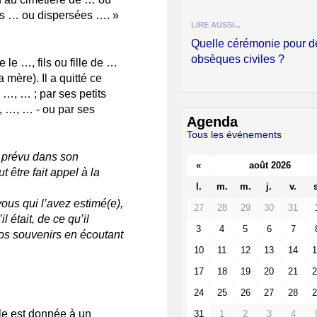
es … ou dispersées …. »
LIRE AUSSI...
Quelle cérémonie pour d
obsèques civiles ?
le …, fils ou fille de …
mère). Il a quitté ce
 …, … ; par ses petits
, …, … - ou par ses
Agenda
Tous les événements
s prévu dans son
«
août 2026
t être fait appel à la
l.
m.
m.
j.
v.
s
ous qui l’avez estimé(e),
27
28
29
30
31
était, de ce qu’il
3
4
5
6
7
os souvenirs en écoutant
10
11
12
13
14
1
17
18
19
20
21
2
24
25
26
27
28
2
le est donnée à un
31
1
2
3
4