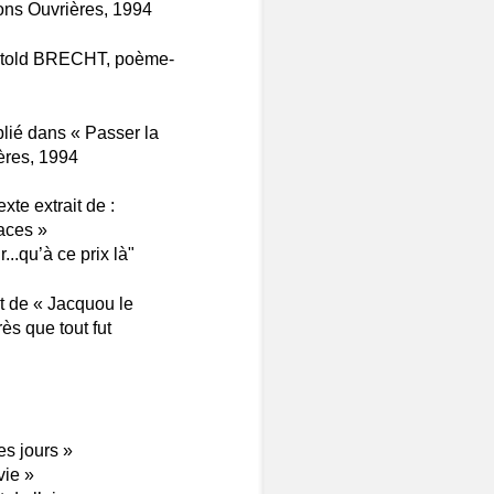
tions Ouvrières, 1994
Bertold BRECHT, poème-
ié dans « Passer la
ières, 1994
te extrait de :
races »
..qu’à ce prix là"
t de « Jacquou le
s que tout fut
es jours »
vie »