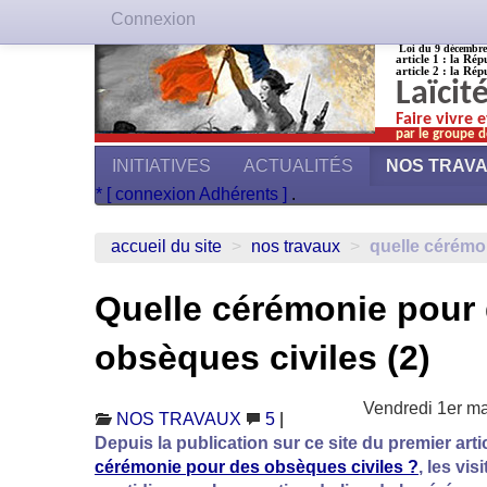
Connexion
Loi du 9 décembre 1
article 1 : la Rép
article 2 : la Rép
Laïcit
Faire vivre 
par le groupe d
INITIATIVES
ACTUALITÉS
NOS TRAV
* [ connexion Adhérents ]
.
accueil du site
>
nos travaux
>
quelle cérémo
Quelle cérémonie pour
obsèques civiles (2)
Vendredi 1er m
NOS TRAVAUX
5
|
Depuis la publication sur ce site du premier artic
cérémonie pour des obsèques civiles ?
, les vi