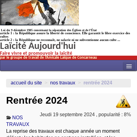
Loi du 9 décembre 1905 concernant la séparation des Églises et de l’État
article 1 : la République assure la liberté de conscience. Elle garantit le libre exercice des
cultes
article 2 : la République ne reconnaît, ne salarie ni ne subventionne aucun culte ...
Laïcité Aujourd'hui
Faire vivre et promouvoir la laïcité
par le groupe de travail de l’Amicale Laïque de Concarneau
INITIATIVES
accueil du site
>
nos travaux
>
rentrée 2024
ACTUALITÉS
Rentrée 2024
NOS TRAVAUX
ÉCOLES
Jeudi 19 septembre 2024
,
popularité : 8%
NOS
HISTOIRE(s)
TRAVAUX
LAICITHÈQUE
La reprise des travaux est chaque année un moment