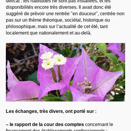
délicat : les habitudes ne sont pas installées, et les
À PROPOS
disponibilités encore très diverses. Il avait donc été
suggéré de prévoir une rentrée "en douceur", centrée non
LIBRES OPINIONS
pas sur un thème théorique, sociétal, historique ou
* [ connexion Adhérents ]
.
philosophique, mais sur l’actualité de cet été, tant
localement que nationalement et au-delà.
Les échanges, très divers, ont porté sur :
–
le rapport de la cour des comptes
concernant le
financement des établissements confessionnels :