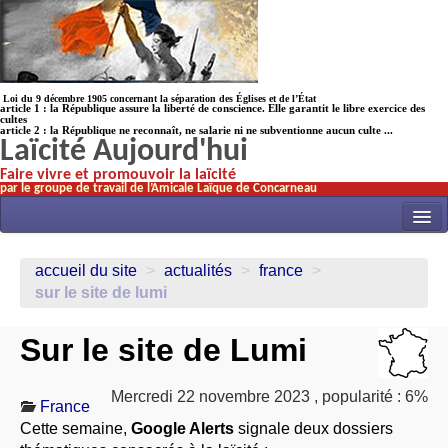
Loi du 9 décembre 1905 concernant la séparation des Églises et de l’État
article 1 : la République assure la liberté de conscience. Elle garantit le libre exercice des
cultes
article 2 : la République ne reconnaît, ne salarie ni ne subventionne aucun culte ...
Laïcité Aujourd'hui
Faire vivre et promouvoir la laïcité
par le groupe de travail de l’Amicale Laïque de Concarneau
INITIATIVES
accueil du site
>
actualités
>
france
>
ACTUALITÉS
sur le site de lumi
NOS TRAVAUX
Sur le site de Lumi
ÉCOLES
HISTOIRE(s)
Mercredi 22 novembre 2023
,
popularité : 6%
France
LAICITHÈQUE
Cette semaine,
Google Alerts
signale deux dossiers