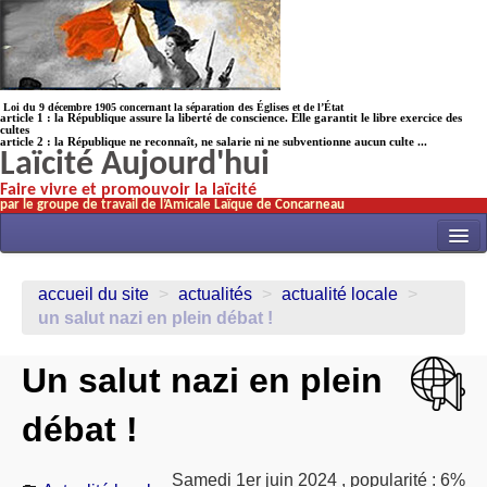
Loi du 9 décembre 1905 concernant la séparation des Églises et de l’État
article 1 : la République assure la liberté de conscience. Elle garantit le libre exercice des
cultes
article 2 : la République ne reconnaît, ne salarie ni ne subventionne aucun culte ...
Laïcité Aujourd'hui
Faire vivre et promouvoir la laïcité
par le groupe de travail de l’Amicale Laïque de Concarneau
INITIATIVES
accueil du site
>
actualités
>
actualité locale
>
ACTUALITÉS
un salut nazi en plein débat !
NOS TRAVAUX
Un salut nazi en plein
ÉCOLES
débat !
HISTOIRE(s)
LAICITHÈQUE
Samedi 1er juin 2024
,
popularité : 6%