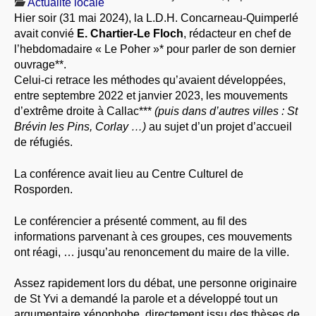
Actualité locale
À PROPOS
Hier soir (31 mai 2024), la L.D.H. Concarneau-Quimperlé
avait convié
E. Chartier-Le Floch
, rédacteur en chef de
LIBRES OPINIONS
l’hebdomadaire « Le Poher »* pour parler de son dernier
* [ connexion Adhérents ]
.
ouvrage**.
Celui-ci retrace les méthodes qu’avaient développées,
entre septembre 2022 et janvier 2023, les mouvements
d’extrême droite à Callac***
(puis dans d’autres villes : St
Brévin les Pins, Corlay …)
au sujet d’un projet d’accueil
de réfugiés.
La conférence avait lieu au Centre Culturel de
Rosporden.
Le conférencier a présenté comment, au fil des
informations parvenant à ces groupes, ces mouvements
ont réagi, … jusqu’au renoncement du maire de la ville.
Assez rapidement lors du débat, une personne originaire
de St Yvi a demandé la parole et a développé tout un
argumentaire xénophobe, directement issu des thèses de