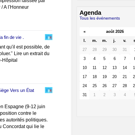
mpression laissée par
er / A l'Honneur
Agenda
Tous les événements
«
août 2026
 fin de vie .
l.
m.
m.
j.
v.
s
t qu'il est possible, de
27
28
29
30
31
luer." Lire un extrait du
3
4
5
6
7
é-Hôpital
10
11
12
13
14
1
17
18
19
20
21
2
24
25
26
27
28
2
Siège Vers un État
31
1
2
3
4
en Espagne (9-12 juin
position contre le
es autorités politiques.
u Concordat qui lie le