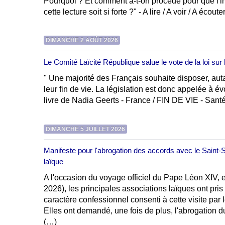
Pourquoi ? Et comment a-t-on procédé pour que l'i
cette lecture soit si forte ?" - A lire / A voir / A écout
DIMANCHE 2 AOÛT 2026
Le Comité Laïcité République salue le vote de la loi sur la
" Une majorité des Français souhaite disposer, autan
leur fin de vie. La législation est donc appelée à évo
livre de Nadia Geerts - France / FIN DE VIE - Sant
DIMANCHE 5 JUILLET 2026
Manifeste pour l'abrogation des accords avec le Saint-
laïque
A l'occasion du voyage officiel du Pape Léon XIV, 
2026), les principales associations laïques ont pris 
caractère confessionnel consenti à cette visite par l
Elles ont demandé, une fois de plus, l'abrogation d
(…)