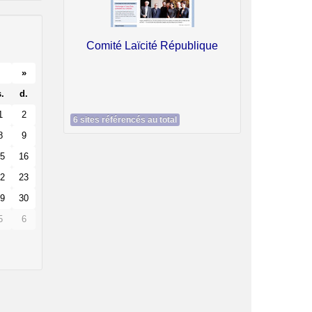
Comité Laïcité République
»
.
d.
1
2
6 sites référencés au total
8
9
5
16
2
23
9
30
5
6