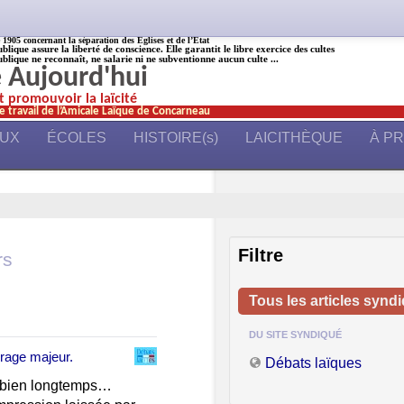
905 concernant la séparation des Églises et de l’État
ublique assure la liberté de conscience. Elle garantit le libre exercice des cultes
ublique ne reconnaît, ne salarie ni ne subventionne aucun culte ...
é Aujourd'hui
et promouvoir la laïcité
e travail de l’Amicale Laïque de Concarneau
AUX
ÉCOLES
HISTOIRE(s)
LAICITHÈQUE
À P
Filtre
rs
Tous les articles synd
DU SITE SYNDIQUÉ
vrage majeur.
Débats laïques
is bien longtemps…