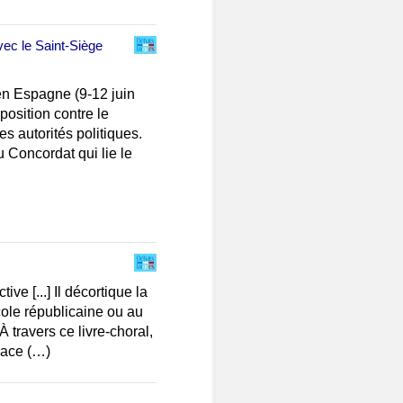
ec le Saint-Siège
en Espagne (9-12 juin
position contre le
es autorités politiques.
u Concordat qui lie le
ive [...] Il décortique la
cole républicaine ou au
 travers ce livre-choral,
 Face (…)