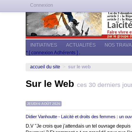
Connexion
Loi du 9 décembre 1
article 1 : la Rép
article 2 : la Rép
Laïcit
Faire vivre 
par le groupe d
INITIATIVES
ACTUALITÉS
NOS TRAV
* [ connexion Adhérents ]
.
accueil du site
>
sur le web
Sur le Web
ces 30 derniers jou
JEUDI 6 AOÛT 2026
Didier Vanhoutte - Laïcité et droits des femmes : un ou
D.V "Je crois que j'attendais un tel ouvrage depu