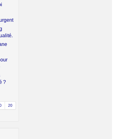
oi
 urgent
g
alité.
ane
pour
e
s
té ?
0
20