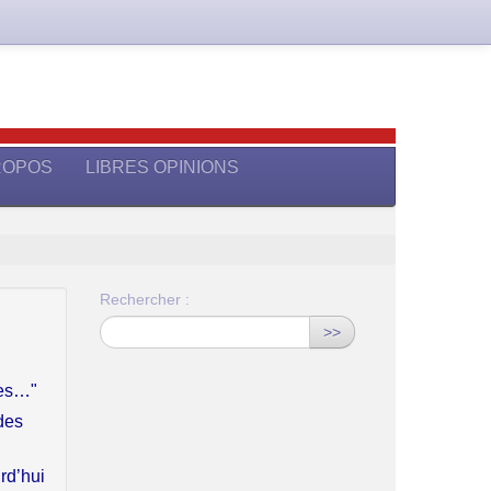
ROPOS
LIBRES OPINIONS
Rechercher :
>>
ues…"
des
rd’hui