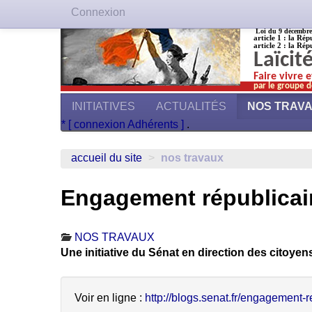
Connexion
Loi du 9 décembre 1
article 1 : la Rép
article 2 : la Rép
Laïcit
Faire vivre 
par le groupe d
INITIATIVES
ACTUALITÉS
NOS TRAV
* [ connexion Adhérents ]
.
accueil du site
>
nos travaux
Engagement républicain 
NOS TRAVAUX
Une initiative du Sénat en direction des citoyen
Voir en ligne :
http://blogs.senat.fr/engagement-re