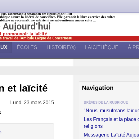
905 concernant la séparation des Églises et de l’État
ublique assure la liberté de conscience. Elle garantit le libre exercice des cultes
ublique ne reconnaît, ne salarie ni ne subventionne aucun culte ...
é Aujourd'hui
et promouvoir la laïcité
e travail de l’Amicale Laïque de Concarneau
AUX
ÉCOLES
HISTOIRE(s)
LAICITHÈQUE
À P
et laïcité
Navigation
Lundi 23 mars 2015
BRÈVES DE LA RUBRIQUE
"Nous, musulmans laïq
s
Les Français et la place 
religions
...
Messagerie Laïcité Aujou