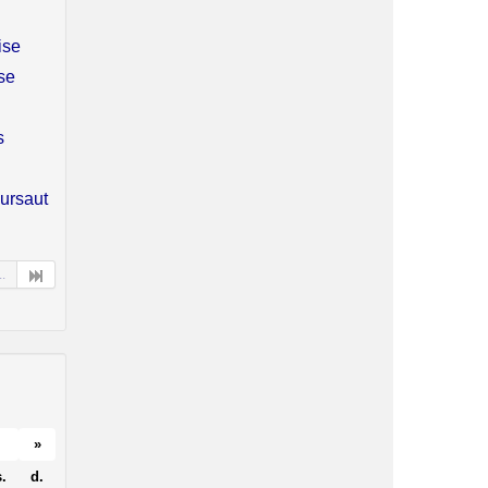
ise
se
s
sursaut
..
»
.
d.