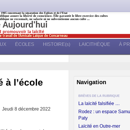
905 concernant la séparation des Églises et de l’État
ublique assure la liberté de conscience. Elle garantit le libre exercice des cultes
ublique ne reconnaît, ne salarie ni ne subventionne aucun culte ...
é Aujourd'hui
et promouvoir la laïcité
e travail de l’Amicale Laïque de Concarneau
AUX
ÉCOLES
HISTOIRE(s)
LAICITHÈQUE
À P
é à l’école
Navigation
BRÈVES DE LA RUBRIQUE
La laïcité falsifiée …
Jeudi 8 décembre 2022
Rodez : un espace Samu
Paty
Laïcité en Outre-mer