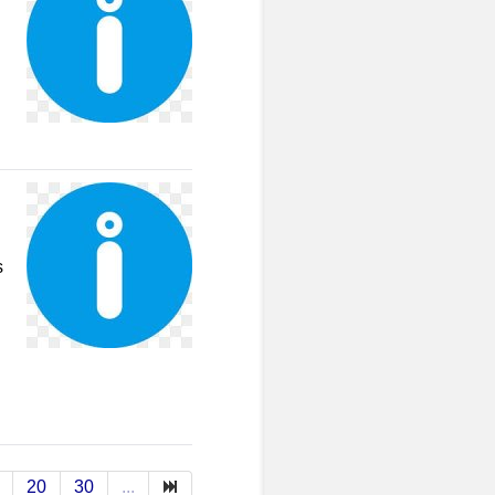
s
20
30
...