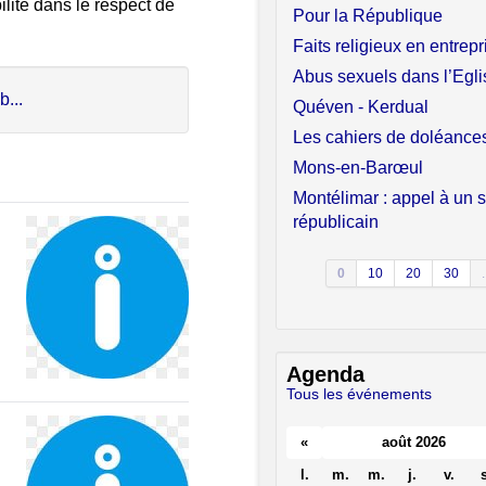
lité dans le respect de
Pour la République
Faits religieux en entrepr
Abus sexuels dans l’Egli
b...
Quéven - Kerdual
Les cahiers de doléance
Mons-en-Barœul
Montélimar : appel à un 
républicain
0
10
20
30
.
Agenda
Tous les événements
«
août 2026
l.
m.
m.
j.
v.
s