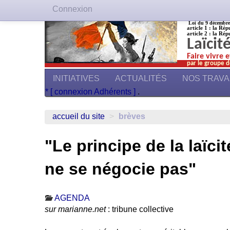
Connexion
Loi du 9 décembre 1
article 1 : la Rép
article 2 : la Rép
Laïcit
Faire vivre 
par le groupe d
INITIATIVES
ACTUALITÉS
NOS TRAV
* [ connexion Adhérents ]
.
accueil du site
>
brèves
"Le principe de la laïcit
ne se négocie pas"
AGENDA
sur marianne.net
: tribune collective