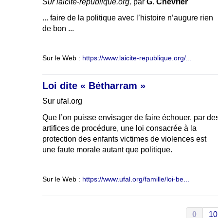
Sur laicite-republique.org,
par
G. Chevrier
... faire de la politique avec l’histoire n’augure rien
de bon ...
Sur le Web :
https://www.laicite-republique.org/...
Loi dite « Bétharram »
Sur ufal.org
Que l’on puisse envisager de faire échouer, par de
artifices de procédure, une loi consacrée à la
protection des enfants victimes de violences est
une faute morale autant que politique.
Sur le Web :
https://www.ufal.org/famille/loi-be...
0
10