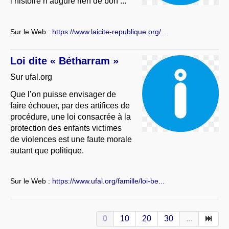
l’histoire n’augure rien de bon ...
Sur le Web :
https://www.laicite-republique.org/...
Loi dite « Bétharram »
Sur ufal.org
Que l’on puisse envisager de
faire échouer, par des artifices de
procédure, une loi consacrée à la
protection des enfants victimes
de violences est une faute morale
autant que politique.
Sur le Web :
https://www.ufal.org/famille/loi-be...
0
10
20
30
...