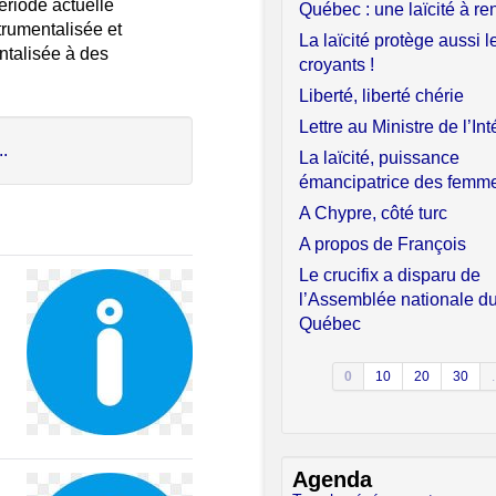
période actuelle
Québec : une laïcité à re
trumentalisée et
La laïcité protège aussi l
ntalisée à des
croyants !
Liberté, liberté chérie
Lettre au Ministre de l’Int
..
La laïcité, puissance
émancipatrice des femm
A Chypre, côté turc
A propos de François
Le crucifix a disparu de
l’Assemblée nationale d
Québec
0
10
20
30
.
Agenda