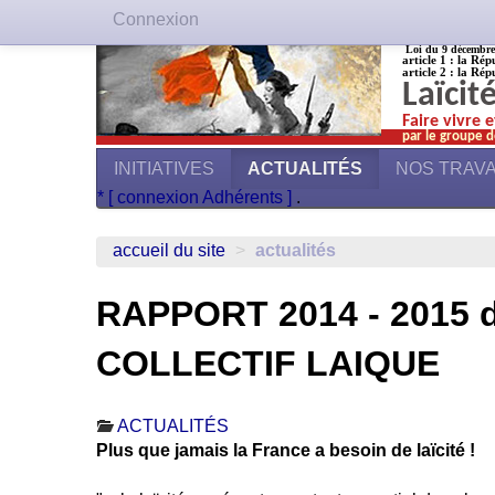
Connexion
Loi du 9 décembre 1
article 1 : la Rép
article 2 : la Rép
Laïcit
Faire vivre 
par le groupe d
INITIATIVES
ACTUALITÉS
NOS TRAV
* [ connexion Adhérents ]
.
accueil du site
>
actualités
RAPPORT 2014 - 2015 
COLLECTIF LAIQUE
ACTUALITÉS
Plus que jamais la France a besoin de laïcité !