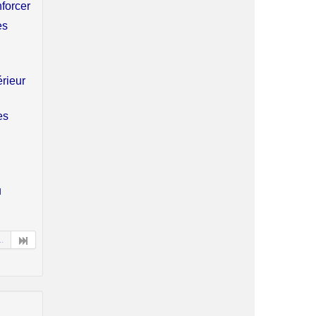
nforcer
es
érieur
es
u
..