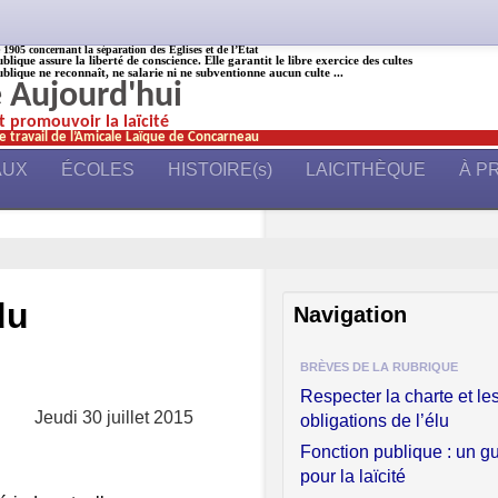
905 concernant la séparation des Églises et de l’État
ublique assure la liberté de conscience. Elle garantit le libre exercice des cultes
ublique ne reconnaît, ne salarie ni ne subventionne aucun culte ...
é Aujourd'hui
et promouvoir la laïcité
e travail de l’Amicale Laïque de Concarneau
AUX
ÉCOLES
HISTOIRE(s)
LAICITHÈQUE
À P
du
Navigation
BRÈVES DE LA RUBRIQUE
Respecter la charte et le
Jeudi 30 juillet 2015
obligations de l’élu
Fonction publique : un g
pour la laïcité