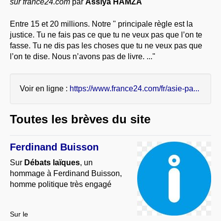
sur france24.com
par
Assiya HAMZA
À PROPOS
Entre 15 et 20 millions. Notre " principale règle est la
LIBRES OPINIONS
justice. Tu ne fais pas ce que tu ne veux pas que l’on te
* [ connexion Adhérents ]
.
fasse. Tu ne dis pas les choses que tu ne veux pas que
l’on te dise. Nous n’avons pas de livre. ..."
Voir en ligne :
https://www.france24.com/fr/asie-pa...
Toutes les brèves du site
Ferdinand Buisson
Sur
Débats laïques
, un
hommage à Ferdinand Buisson,
homme politique très engagé
Sur le