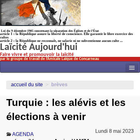
Loi du 9 décembre 1905 concernant la séparation des Églises et de l’État
article 1 : la République assure la liberté de conscience. Elle garantit le libre exercice des
cultes
article 2 : la République ne reconnaît, ne salarie ni ne subventionne aucun culte ...
Laïcité Aujourd'hui
Faire vivre et promouvoir la laïcité
par le groupe de travail de l’Amicale Laïque de Concarneau
INITIATIVES
accueil du site
>
brèves
ACTUALITÉS
Turquie : les alévis et les
NOS TRAVAUX
ÉCOLES
élections à venir
HISTOIRE(s)
Lundi 8 mai 2023
LAICITHÈQUE
AGENDA