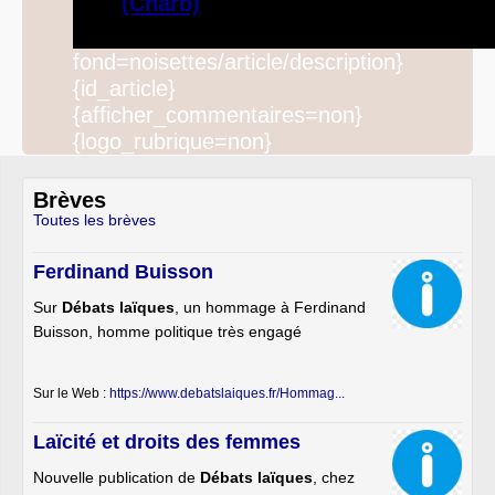
(Charb)
fond=noisettes/article/description}
{id_article}
{afficher_commentaires=non}
{logo_rubrique=non}
Brèves
Toutes les brèves
Ferdinand Buisson
Sur
Débats laïques
, un hommage à Ferdinand
Buisson, homme politique très engagé
Sur le Web :
https://www.debatslaiques.fr/Hommag...
Laïcité et droits des femmes
Nouvelle publication de
Débats laïques
, chez