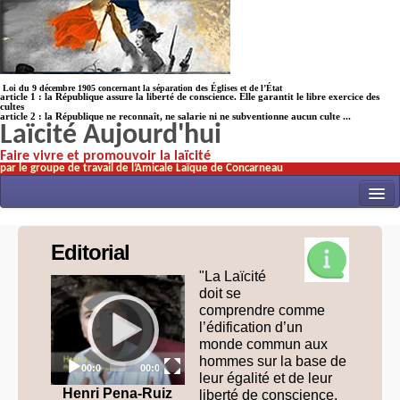
Loi du 9 décembre 1905 concernant la séparation des Églises et de l’État
article 1 : la République assure la liberté de conscience. Elle garantit le libre exercice des
cultes
article 2 : la République ne reconnaît, ne salarie ni ne subventionne aucun culte ...
Laïcité Aujourd'hui
Faire vivre et promouvoir la laïcité
par le groupe de travail de l’Amicale Laïque de Concarneau
INITIATIVES
Editorial
ACTUALITÉS
"La Laïcité
Video
NOS TRAVAUX
doit se
Player
comprendre comme
ÉCOLES
l’édification d’un
monde commun aux
HISTOIRE(s)
hommes sur la base de
Current
Total
00:00
00:00
time
duration
leur égalité et de leur
LAICITHÈQUE
Henri Pena-Ruiz
liberté de conscience,