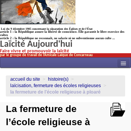
Loi du 9 décembre 1905 concernant la séparation des Églises et de l’État
article 1 : la République assure la liberté de conscience. Elle garantit le libre exercice des
cultes
article 2 : la République ne reconnaît, ne salarie ni ne subventionne aucun culte ...
Laïcité Aujourd'hui
Faire vivre et promouvoir la laïcité
par le groupe de travail de l’Amicale Laïque de Concarneau
INITIATIVES
accueil du site
>
histoire(s)
>
ACTUALITÉS
laïcisation, fermeture des écoles religieuses
>
la fermeture de l’école religieuse à ploaré
NOS TRAVAUX
ÉCOLES
La fermeture de
HISTOIRE(s)
l’école religieuse à
LAICITHÈQUE