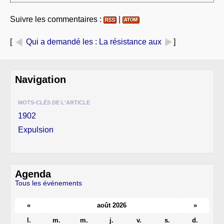
Suivre les commentaires :
|
[
Qui a demandé les
: La résistance aux
]
Navigation
MOTS-CLÉS DE L'ARTICLE
1902
Expulsion
Agenda
Tous les événements
«
août 2026
»
l.
m.
m.
j.
v.
s.
d.