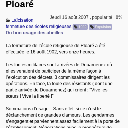
Ploaré
À PROPOS
LIBRES OPINIONS
Jeudi 16 août 2007
,
popularité : 8%
Laïcisation,
* [ connexion Adhérents ]
.
fermeture des écoles religieuses
1902
Expulsion
Du bon usage des abeilles...
La fermeture de l’école religieuse de Ploaré a été
effectuée le 16 août 1902, vers onze heures.
Les forces militaires sont arrivées de Douarnenez où
elles venaient de participer de la même façon à
l’exécution des décrets. 3 commissaires dirigent les
opérations. En face, la foule des résistants ( dont une
partie arrivée de Douarnenez) qui crient : "Vive les
sœurs ! Vive la liberté !"
Sommations d’usage... Sans effet, si ce n’est le
déclanchement de grandes clameurs. Les gendarmes
s’engagent et parviennent assez facilement à la porte de
l’établissement. Négociations avec le propriétaire de