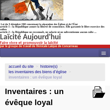
Loi du 9 décembre 1905 concernant la séparation des Églises et de l’État
article 1 : la République assure la liberté de conscience. Elle garantit le libre exercice des
cultes
article 2 : la République ne reconnaît, ne salarie ni ne subventionne aucun culte ...
Laïcité Aujourd'hui
Faire vivre et promouvoir la laïcité
par le groupe de travail de l’Amicale Laïque de Concarneau
INITIATIVES
accueil du site
>
histoire(s)
>
ACTUALITÉS
les inventaires des biens d’église
>
inventaires : un évêque loyal
NOS TRAVAUX
ÉCOLES
Inventaires : un
HISTOIRE(s)
évêque loyal
LAICITHÈQUE