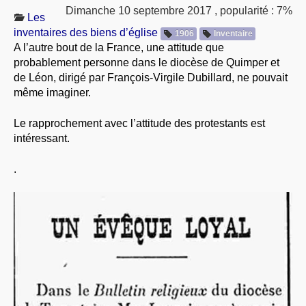
Dimanche 10 septembre 2017
,
popularité : 7%
À PROPOS
Les
inventaires des biens d’église
1906
Inventaire
LIBRES OPINIONS
A l’autre bout de la France, une attitude que
* [ connexion Adhérents ]
.
probablement personne dans le diocèse de Quimper et
de Léon, dirigé par François-Virgile Dubillard, ne pouvait
même imaginer.
Le rapprochement avec l’attitude des protestants est
intéressant.
.