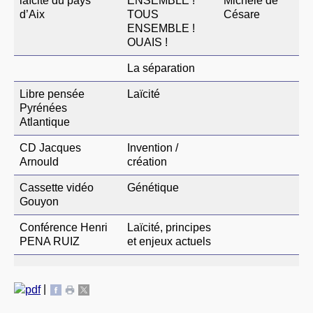
laïcité du pays
ENSEMBLE !
Michèle de
d’Aix
TOUS
Césare
ENSEMBLE !
OUAIS !
La séparation
Libre pensée
Laïcité
Pyrénées
Atlantique
CD Jacques
Invention /
Arnould
création
Cassette vidéo
Génétique
Gouyon
Conférence Henri
Laïcité, principes
PENA RUIZ
et enjeux actuels
|