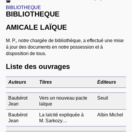
À PROPOS
BIBLIOTHEQUE
BIBLIOTHEQUE
LIBRES OPINIONS
* [ connexion Adhérents ]
.
AMICALE LAÏQUE
M. P., notre chargée de bibliothèque, a effectué une mise
à jour des documents en notre possession et à
disposition de tous.
Liste des ouvrages
Auteurs
Titres
Editeurs
Baubérot
Vers un nouveau pacte
Seuil
Jean
laïque
Baubérot
La laïcité expliquée à
Albin Michel
Jean
M. Sarkozy…