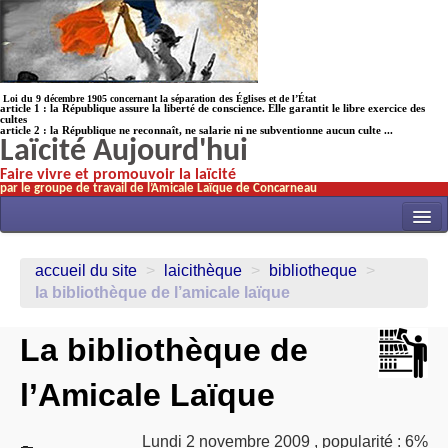
Loi du 9 décembre 1905 concernant la séparation des Églises et de l’État
article 1 : la République assure la liberté de conscience. Elle garantit le libre exercice des
cultes
article 2 : la République ne reconnaît, ne salarie ni ne subventionne aucun culte ...
Laïcité Aujourd'hui
Faire vivre et promouvoir la laïcité
par le groupe de travail de l’Amicale Laïque de Concarneau
INITIATIVES
accueil du site
>
laicithèque
>
bibliotheque
>
ACTUALITÉS
la bibliothèque de l’amicale laïque
NOS TRAVAUX
La bibliothèque de
ÉCOLES
l’Amicale Laïque
HISTOIRE(s)
LAICITHÈQUE
Lundi 2 novembre 2009
,
popularité : 6%