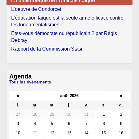
La bibliothèque de l’Amicale Laïque
L’oeuvre de Condorcet
L’éducation laïque est la seule arme efficace contre
les fondamentalismes.
Etes-vous démocrate ou républicain ? par Régis
Debray
Rapport de la Commission Stasi
Agenda
Tous les événements
«
août 2026
»
l.
m.
m.
j.
v.
s.
d.
27
28
29
30
31
1
2
3
4
5
6
7
8
9
10
11
12
13
14
15
16