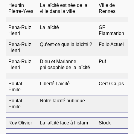
Heurtin
La laïcité est née de la
Ville de
Pierre-Yves
ville dans la ville
Rennes
Pena-Ruiz
La laïcité
GF
Henri
Flammarion
Pena-Ruiz
Qu’est-ce que la laïcité ?
Folio Actuel
Henri
Pena-Ruiz
Dieu et Marianne
Puf
Henri
philosophie de la laïcité
Poulat
Liberté Laïcité
Cerf / Cujas
Emile
Poulat
Notre laïcité publique
Emile
Roy Olivier
La laïcité face à l’islam
Stock