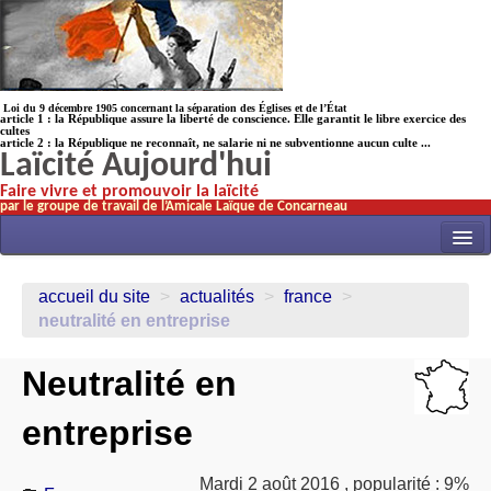
Loi du 9 décembre 1905 concernant la séparation des Églises et de l’État
article 1 : la République assure la liberté de conscience. Elle garantit le libre exercice des
cultes
article 2 : la République ne reconnaît, ne salarie ni ne subventionne aucun culte ...
Laïcité Aujourd'hui
Faire vivre et promouvoir la laïcité
par le groupe de travail de l’Amicale Laïque de Concarneau
INITIATIVES
accueil du site
>
actualités
>
france
>
ACTUALITÉS
neutralité en entreprise
NOS TRAVAUX
Neutralité en
ÉCOLES
entreprise
HISTOIRE(s)
LAICITHÈQUE
Mardi 2 août 2016
,
popularité : 9%