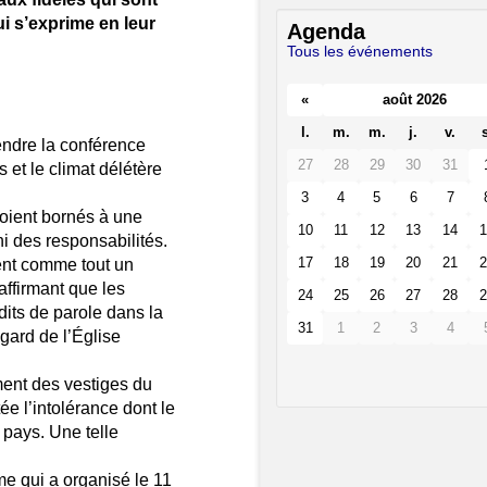
ui s’exprime en leur
Agenda
Tous les événements
«
août 2026
l.
m.
m.
j.
v.
s
tendre la conférence
27
28
29
30
31
 et le climat délétère
3
4
5
6
7
soient bornés à une
10
11
12
13
14
1
 des responsabilités.
17
18
19
20
21
2
ent comme tout un
affirmant que les
24
25
26
27
28
2
dits de parole dans la
31
1
2
3
4
gard de l’Église
ment des vestiges du
tée l’intolérance dont le
 pays. Une telle
me qui a organisé le 11