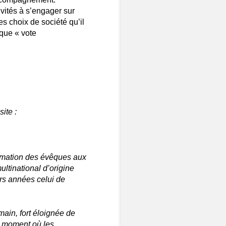
vités à s’engager sur
es choix de société qu’il
ique « vote
ite :
ormation des évêques aux
ltinational d’origine
rs années celui de
main, fort éloignée de
 au moment où les