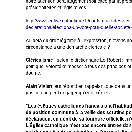
notre attention sera largement sollicitée par la pré
présidentielles et législatives... "
http://www.eglise.catholique.fr/conference-des-eve
declarations/elections-un-vote-pour-quelle-societe
Au delà du droit légitime à l’expression, n’avons no
circonstance à une démarche cléricale ?
Cléricalisme :
selon le dictionnaire Le Robert : imm
politique, volonté d’imposer à tous des principes e
dogme.
Alain Vivien
leur répond en rappelant que dans une
position ne peut engager qu’eux-mêmes :
"Les évêques catholiques français ont l’habitud
de position commune à la veille des scrutins po
déclaration, en dépit de sa tournure officielle
L’Église catholique n’est pas encore entrée da
qui donnerait voix au chapitre, si l’on peut dire,