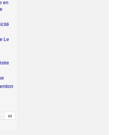
e en
le
ïcité
ue Le
istre
se
tention
..