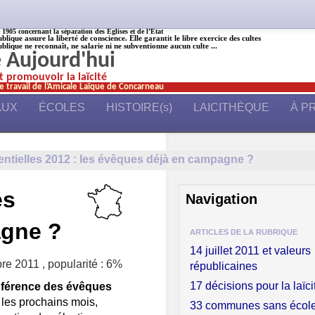
905 concernant la séparation des Églises et de l’État
ublique assure la liberté de conscience. Elle garantit le libre exercice des cultes
ublique ne reconnaît, ne salarie ni ne subventionne aucun culte ...
é Aujourd'hui
et promouvoir la laïcité
e travail de l’Amicale Laïque de Concarneau
AUX
ÉCOLES
HISTOIRE(s)
LAICITHÈQUE
À P
entielles 2012 : les évêques déjà en campagne ?
es
Navigation
agne ?
ARTICLES DE LA RUBRIQUE
14 juillet 2011 et valeurs
bre 2011
,
popularité : 6%
républicaines
17 décisions pour la laïci
férence des évêques
 les prochains mois,
33 communes sans écol