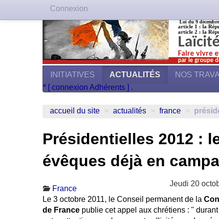
Connexion
Loi du 9 décembre 1
article 1 : la Rép
article 2 : la Rép
Laïcit
Faire vivre 
par le groupe d
INITIATIVES
ACTUALITÉS
NOS TRAV
* [ connexion Adhérents ]
.
accueil du site
>
actualités
>
france
>
présid
Présidentielles 2012 : l
évêques déjà en camp
Jeudi 20 octo
France
Le 3 octobre 2011, le Conseil permanent de la
Con
de France
publie cet appel aux chrétiens : " durant