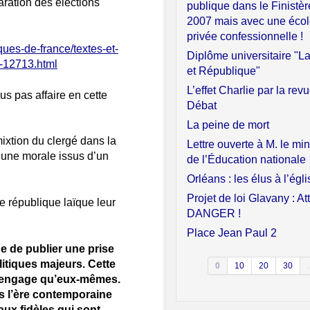
paration des élections
publique dans le Finistèr
2007 mais avec une éco
privée confessionnelle !
ques-de-france/textes-et-
Diplôme universitaire "La
--12713.html
et République"
L’effet Charlie par la rev
us pas affaire en cette
Débat
La peine de mort
ixtion du clergé dans la
Lettre ouverte à M. le min
t une morale issus d’un
de l’Éducation nationale
Orléans : les élus à l’égli
Projet de loi Glavany : At
 république laïque leur
DANGER !
Place Jean Paul 2
e de publier une prise
litiques majeurs. Cette
0
10
20
30
.
, n’engage qu’eux-mêmes.
ns l’ère contemporaine
 aux fidèles qui sont