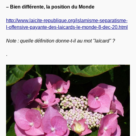
–
Bien différente, la position du Monde
http://www.laicite-republique.org/islamisme-separatisme-
l-offensive-payante-des-laicards-le-monde-8-dec-20.html
Note : quelle définition donne-t-il au mot "laïcard" ?
.