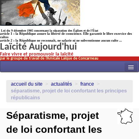
Loi du 9 décembre 1905 concernant la séparation des Églises et de l’État
article 1 : la République assure la liberté de conscience. Elle garantit le libre exercice des
cultes
article 2 : la République ne reconnaît, ne salarie ni ne subventionne aucun culte ...
Laïcité Aujourd'hui
Faire vivre et promouvoir la laïcité
par le groupe de travail de l’Amicale Laïque de Concarneau
INITIATIVES
accueil du site
>
actualités
>
france
>
ACTUALITÉS
séparatisme, projet de loi confortant les principes
républicains
NOS TRAVAUX
ÉCOLES
Séparatisme, projet
HISTOIRE(s)
de loi confortant les
LAICITHÈQUE