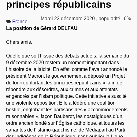
principes républicains
À PROPOS
LIBRES OPINIONS
Mardi 22 décembre 2020
,
popularité : 6%
France
* [ connexion Adhérents ]
.
La position de Gérard DELFAU
Chers amis,
Quelle que soit l’issue des débats actuels, la semaine du
9 décembre 2020 restera un moment important dans
l’histoire de la laïcité. En effet, comme l’avait annoncé le
président Macron, le gouvernement a déposé un Projet
de loi « confortant les principes républicains », afin de
répondre aux désordres, aux crimes et aux attentats
engendrés par l’islam politique. Cette initiative a suscité
une violente opposition. Elle a fédéré une coalition
hostile, englobant les partisans des « accommodements
raisonnables », façon Baubérot, les nostalgiques d’un
ordre ancien fondé sur l’Église catholique, et toutes les
variantes de l’islamo-gauchisme, de Médiapart au Parti
des Indigènes de la République, sans oublier la Ligue