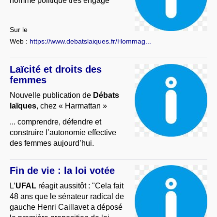
homme politique très engagé
À PROPOS
LIBRES OPINIONS
Sur le
* [ connexion Adhérents ]
.
Web :
https://www.debatslaiques.fr/Hommag...
Laïcité et droits des
femmes
Nouvelle publication de
Débats
laïques
, chez « Harmattan »
... comprendre, défendre et
construire l’autonomie effective
des femmes aujourd’hui.
Fin de vie : la loi votée
L’
UFAL
réagit aussitôt : "Cela fait
48 ans que le sénateur radical de
gauche Henri Caillavet a déposé