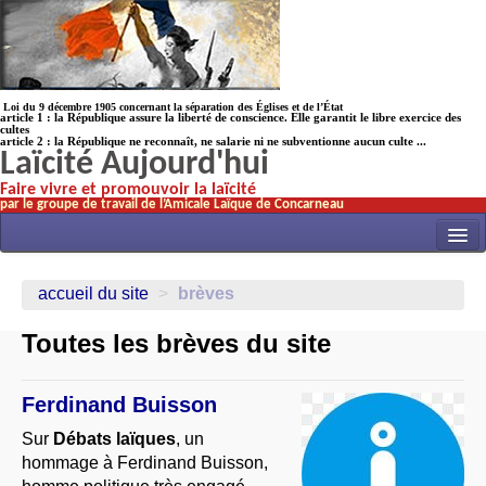
Loi du 9 décembre 1905 concernant la séparation des Églises et de l’État
article 1 : la République assure la liberté de conscience. Elle garantit le libre exercice des
cultes
article 2 : la République ne reconnaît, ne salarie ni ne subventionne aucun culte ...
Laïcité Aujourd'hui
Faire vivre et promouvoir la laïcité
par le groupe de travail de l’Amicale Laïque de Concarneau
INITIATIVES
accueil du site
>
brèves
ACTUALITÉS
Toutes les brèves du site
NOS TRAVAUX
ÉCOLES
Ferdinand Buisson
HISTOIRE(s)
Sur
Débats laïques
, un
hommage à Ferdinand Buisson,
LAICITHÈQUE