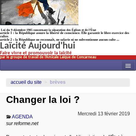
Loi du 9 décembre 1905 concernant la séparation des Églises et de l’État
article 1 : la République assure la liberté de conscience. Elle garantit le libre exercice des
cultes
article 2 : la République ne reconnaît, ne salarie ni ne subventionne aucun culte ...
Laïcité Aujourd'hui
Faire vivre et promouvoir la laïcité
par le groupe de travail de l’Amicale Laïque de Concarneau
INITIATIVES
accueil du site
>
brèves
ACTUALITÉS
Changer la loi ?
NOS TRAVAUX
ÉCOLES
Mercredi 13 février 2019
AGENDA
HISTOIRE(s)
sur reforme.net
LAICITHÈQUE