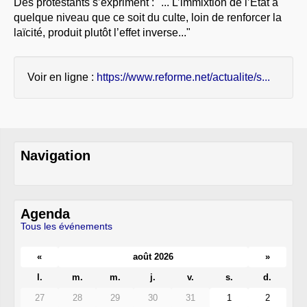
Des protestants s’expriment : "... L’immixtion de l’État à
À PROPOS
quelque niveau que ce soit du culte, loin de renforcer la
laïcité, produit plutôt l’effet inverse..."
LIBRES OPINIONS
* [ connexion Adhérents ]
.
Voir en ligne :
https://www.reforme.net/actualite/s...
Navigation
Agenda
Tous les événements
«
août 2026
»
l.
m.
m.
j.
v.
s.
d.
27
28
29
30
31
1
2