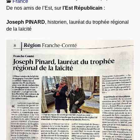
France
À PROPOS
De nos amis de l’Est, sur
l’Est Républicain
:
LIBRES OPINIONS
Joseph PINARD
, historien, lauréat du trophée régional
* [ connexion Adhérents ]
.
de la laïcité