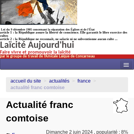
Loi du 9 décembre 1905 concernant la séparation des Églises et de l’État
article 1 : la République assure la liberté de conscience. Elle garantit le libre exercice des
cultes
article 2 : la République ne reconnaît, ne salarie ni ne subventionne aucun culte ...
Laïcité Aujourd'hui
Faire vivre et promouvoir la laïcité
par le groupe de travail de l’Amicale Laïque de Concarneau
INITIATIVES
accueil du site
>
actualités
>
france
>
ACTUALITÉS
actualité franc comtoise
NOS TRAVAUX
Actualité franc
ÉCOLES
comtoise
HISTOIRE(s)
LAICITHÈQUE
Dimanche 2 juin 2024
,
popularité : 8%