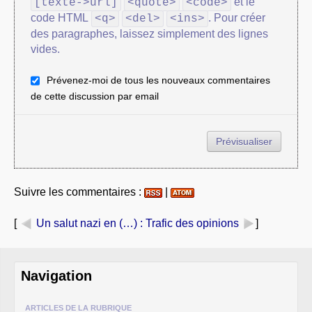
et le
[texte->url]
<quote>
<code>
code HTML
. Pour créer
<q>
<del>
<ins>
des paragraphes, laissez simplement des lignes
vides.
Prévenez-moi de tous les nouveaux commentaires
de cette discussion par email
Suivre les commentaires :
|
[
Un salut nazi en (…)
: Trafic des opinions
]
Navigation
ARTICLES DE LA RUBRIQUE