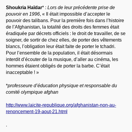
À PROPOS
Shoukria Haïdar
* :
Lors de leur précédente prise de
pouvoir en 1996
, « Il était impossible d’accepter le
LIBRES OPINIONS
pouvoir des talibans. Pour la première fois dans l’histoire
* [ connexion Adhérents ]
.
de l’Afghanistan, la totalité des droits des femmes était
éradiquée par décrets officiels : le droit de travailler, de se
soigner, de sortir de chez elles, de porter des vêtements
blancs, l’obligation leur était faite de porter le tchadri.
Pour l’ensemble de la population, il était désormais
interdit d’écouter de la musique, d’aller au cinéma, les
hommes étaient obligés de porter la barbe. C’était
inacceptable ! »
*
professeure d’éducation physique et responsable du
comité olympique afghan
http://www.laicite-republique.org/afghanistan-non-au-
renoncement-19-aout-21.html
.