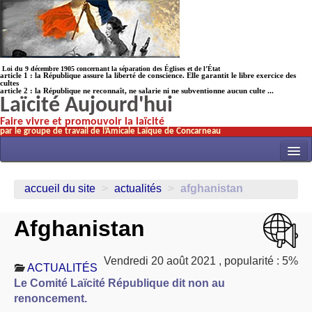
Loi du 9 décembre 1905 concernant la séparation des Églises et de l’État
article 1 : la République assure la liberté de conscience. Elle garantit le libre exercice des
cultes
article 2 : la République ne reconnaît, ne salarie ni ne subventionne aucun culte ...
Laïcité Aujourd'hui
Faire vivre et promouvoir la laïcité
par le groupe de travail de l’Amicale Laïque de Concarneau
INITIATIVES
accueil du site
>
actualités
>
afghanistan
ACTUALITÉS
Afghanistan
NOS TRAVAUX
ÉCOLES
Vendredi 20 août 2021
,
popularité : 5%
ACTUALITÉS
HISTOIRE(s)
Le Comité Laïcité République dit non au
LAICITHÈQUE
renoncement.