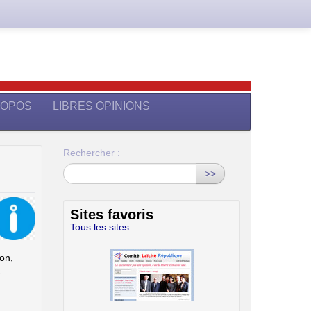
ROPOS
LIBRES OPINIONS
Rechercher :
>>
Sites favoris
Tous les sites
on,
é
Union des Familles Laïques