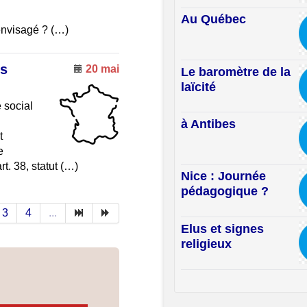
Au Québec
envisagé ? (…)
és
20 mai
Le baromètre de la
laïcité
 social
à Antibes
t
e
rt. 38, statut (…)
Nice : Journée
pédagogique ?
3
4
...
Elus et signes
religieux