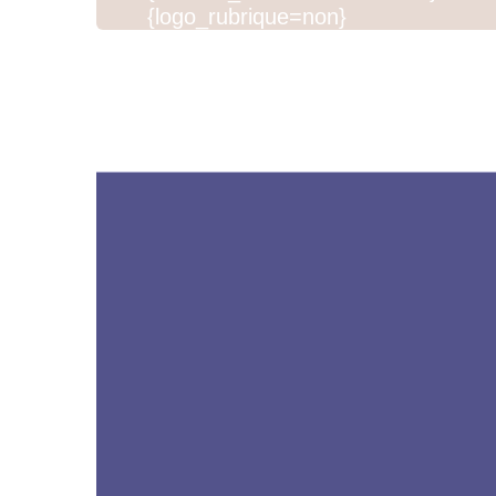
{logo_rubrique=non}