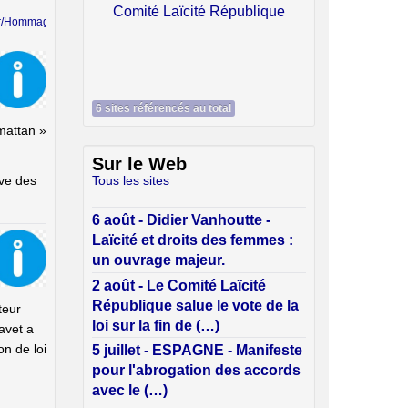
é République
fr/Hommag...
6 sites référencés au total
mattan »
Sur le Web
ive des
Tous les sites
6 août - Didier Vanhoutte -
Laïcité et droits des femmes :
un ouvrage majeur.
2 août - Le Comité Laïcité
République salue le vote de la
teur
loi sur la fin de (…)
avet a
on de loi
5 juillet - ESPAGNE - Manifeste
pour l'abrogation des accords
avec le (…)