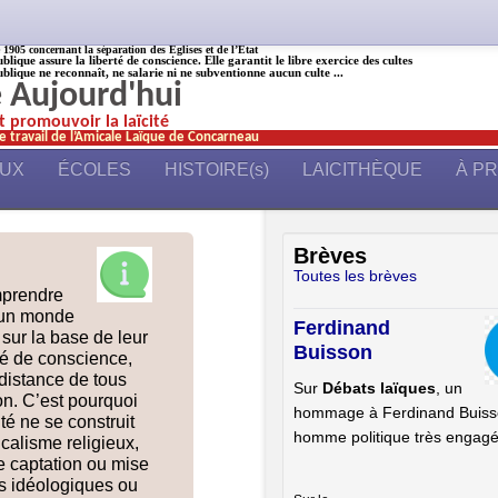
905 concernant la séparation des Églises et de l’État
ublique assure la liberté de conscience. Elle garantit le libre exercice des cultes
ublique ne reconnaît, ne salarie ni ne subventionne aucun culte ...
é Aujourd'hui
et promouvoir la laïcité
e travail de l’Amicale Laïque de Concarneau
AUX
ÉCOLES
HISTOIRE(s)
LAICITHÈQUE
À P
Brèves
Toutes les brèves
mprendre
’un monde
Ferdinand
r la base de leur
Buisson
rté de conscience,
distance de tous
Sur
Débats laïques
, un
on. C’est pourquoi
hommage à Ferdinand Buiss
ité ne se construit
homme politique très engag
icalisme religieux,
e captation ou mise
ts idéologiques ou