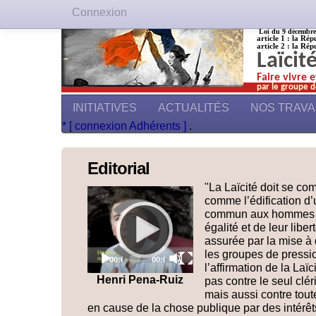
Connexion
Loi du 9 décembre 1
article 1 : la Rép
article 2 : la Rép
Laïcit
Faire vivre 
par le groupe d
INITIATIVES
ACTUALITÉS
NOS TRAV
* [ connexion Adhérents ]
.
Editorial
"La Laïcité doit se co
Video
comme l’édification d
Player
commun aux hommes su
égalité et de leur libe
assurée par la mise à 
les groupes de pressi
Current
Total
00:00
00:00
time
duration
l’affirmation de la Laïc
Henri Pena-Ruiz
pas contre le seul clér
mais aussi contre tout
en cause de la chose publique par des intérê