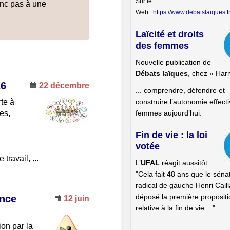
Sur le
onc pas à une
Comité Laïcit
Web :
https://www.debatslaiques.
Laïcité et droits
des femmes
Nouvelle publication de
Débats laïques
, chez « Har
26
22 décembre
... comprendre, défendre et
construire l’autonomie effect
te à
femmes aujourd’hui.
es,
Fin de vie : la loi
votée
travail, ...
L’
UFAL
réagit aussitôt :
"Cela fait 48 ans que le séna
radical de gauche Henri Caill
déposé la première propositi
ance
12 juin
relative à la fin de vie ..."
ion par la