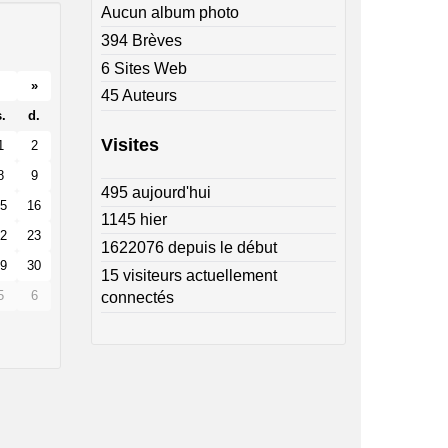
Aucun album photo
394 Brèves
6 Sites Web
»
45 Auteurs
.
d.
Visites
1
2
8
9
495 aujourd'hui
5
16
1145 hier
2
23
1622076 depuis le début
9
30
15 visiteurs actuellement
5
6
connectés