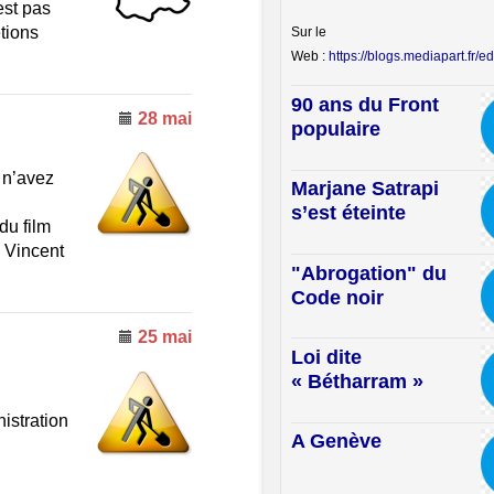
est pas
tions
Sur le
Web :
https://blogs.mediapart.fr/edi
90 ans du Front
28 mai
populaire
 n’avez
Marjane Satrapi
s’est éteinte
du film
 Vincent
"Abrogation" du
Code noir
25 mai
Loi dite
« Bétharram »
istration
A Genève