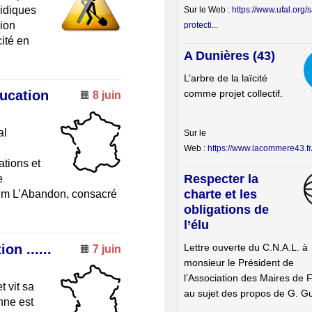
ridiques
Sur le Web :
https://www.ufal.org/
nion
protecti...
cité en
A Dunières (43)
L’arbre de la laïcité
comme projet collectif.
ducation
8 juin
al
Sur le
Web :
https://www.lacommere43.fr/s
ations et
Respecter la
e
charte et les
 film L’Abandon, consacré
obligations de
l’élu
Lettre ouverte du C.N.A.L. à
on ......
7 juin
monsieur le Président de
l’Association des Maires de 
t vit sa
au sujet des propos de G. Gu
enne est